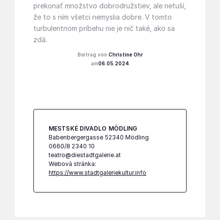
prekonať množstvo dobrodružstiev, ale netuší,
že to s ním všetci nemyslia dobre. V tomto
turbulentnom príbehu nie je nič také, ako sa
zdá.
Christine Ohr
06.05.2024
MESTSKÉ DIVADLO MÖDLING
Babenbergergasse 52340 Mödling
0660/8 2340 10
teatro@diestadtgalerie.at
Webová stránka:
https://www.stadtgaleriekultur.info