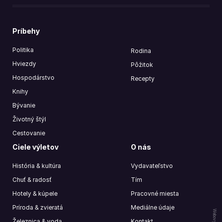
Príbehy
Politika
Rodina
Hviezdy
Pôžitok
Hospodárstvo
Recepty
Knihy
Bývanie
Životný štýl
Cestovanie
Ciele výletov
O nás
História & kultúra
Vydavateľstvo
Chuť & radosť
Tím
Hotely & kúpele
Pracovné miesta
Príroda & zvieratá
Mediálne údaje
Železnica & voda
Kontakt