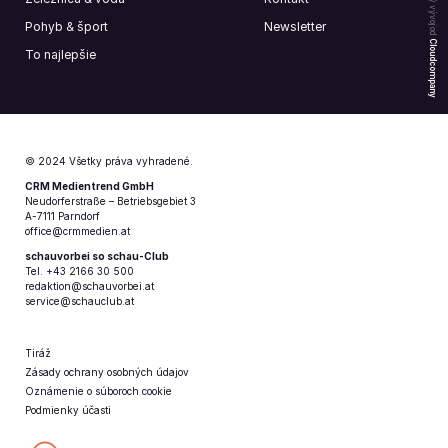
Webový vývoj od
Pohyb & šport
Newsletter
Cloudcompany
To najlepšie
© 2024 Všetky práva vyhradené.
CRM Medientrend GmbH
Neudorferstraße – Betriebsgebiet 3
A-7111 Parndorf
office@crmmedien.at
schauvorbei so schau-Club
Tel. +43 2166 30 500
redaktion@schauvorbei.at
service@schauclub.at
Tiráž
Zásady ochrany osobných údajov
Oznámenie o súboroch cookie
Podmienky účasti