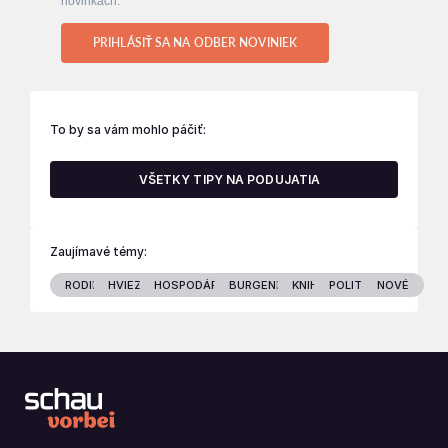
novinkách.
PRIHLÁSIŤ SA NA ODBER NOVINIEK
To by sa vám mohlo páčiť:
VŠETKY TIPY NA PODUJATIA
Zaujímavé témy:
RODINA
HVIEZDY
HOSPODÁRSTVO
BURGENLAND
KNIHY
POLITIKA
NOVÉ