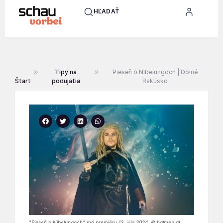
HĽADAŤ
Tipy na
Pieseň o Nibelungoch | Dolné
Štart
podujatia
Rakúsko
"Pieseň o Nibelungoch" má premiéru 13. júla 2024. © halmen.at