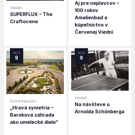
Aj pre neplavcov –
Viedeň
100 rokov
SUPERFLUX – The
Amalienbad a
Craftocene
kúpeľníctvo v
Červenej Viedni
AUG
AUG
9
9
Viedeň
Dolné Rakúsko
Na návšteve u
„Hravá symetria –
Arnolda Schönberga
Baroková záhrada
ako umelecké dielo“