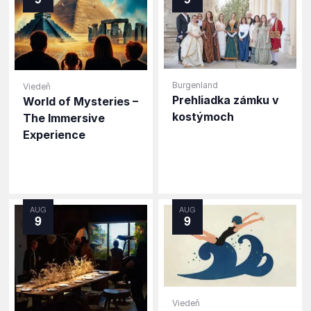
Burgenland
Viedeň
Prehliadka zámku v
World of Mysteries –
kostýmoch
The Immersive
Experience
AUG
AUG
9
9
Viedeň