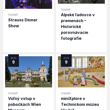
Viedeň
Alpské ľadovce v
Viedeň
Strauss Dinner
premenách –
Show
Historické
porovnávacie
fotografie
AUG
AUG
9
9
Viedeň
Viedeň
Voľný vstup v
miniXplore v
pobočkách Wien
Technickom múzeu