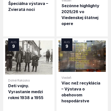
Viedeň
Špeciálna výstava –
Sezónne highlighty
Zvieratá noci
2025/26 vo
Viedenskej štátnej
opere
AUG
AUG
9
9
Viedeň
Dolné Rakúsko
Viac než recyklácia
Deti vojny.
– Výstava o
Vyrastanie medzi
obehovom
rokmi 1938 a 1955
hospodárstve