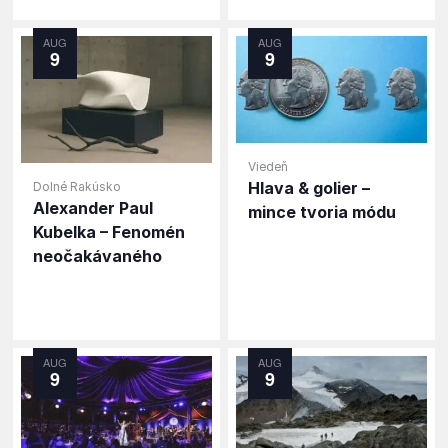
AUG
AUG
9
9
Viedeň
Hlava & golier –
Dolné Rakúsko
Alexander Paul
mince tvoria módu
Kubelka – Fenomén
neočakávaného
AUG
AUG
9
9