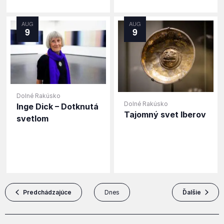
AUG
AUG
9
9
Dolné Rakúsko
Dolné Rakúsko
Inge Dick – Dotknutá
Tajomný svet Iberov
svetlom
udalosti
udalost
Predchádzajúce
Dnes
Ďalšie