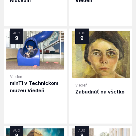
Museum
Viedeň
AUG
AUG
9
9
Viedeň
minTi v Technickom
Viedeň
múzeu Viedeň
Zabudnúť na všetko
AUG
AUG
9
9