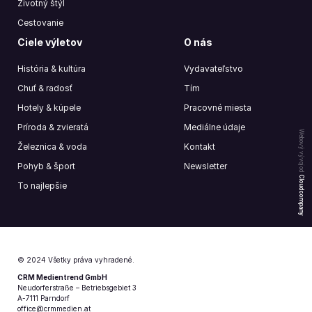
Životný štýl
Cestovanie
Ciele výletov
O nás
História & kultúra
Vydavateľstvo
Chuť & radosť
Tím
Hotely & kúpele
Pracovné miesta
Príroda & zvieratá
Mediálne údaje
Webový vývoj od
Železnica & voda
Kontakt
Pohyb & šport
Newsletter
Cloudcompany
To najlepšie
© 2024 Všetky práva vyhradené.
CRM Medientrend GmbH
Neudorferstraße – Betriebsgebiet 3
A-7111 Parndorf
office@crmmedien.at