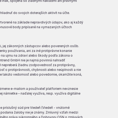
ené inak, spojená so žiadnymi nákladmi ani právnymi
iadnuť do svojich doterajších aktivít na účte.
vorené na základe nepravdivých údajov, ako aj každý
 Bonusové body pripísané na vymazaných účtoch
, jej zákonných zástupcov alebo poverených osôb.
ky používania, ani za iné protiprávne konanie
je na ujmu na zdraví alebo škody podľa zákona o
rend GmbH nie je najmä povinná nahradiť
 nepreberá žiadnu zodpovednosť za protiprávny,
 o protiprávnosti, chybnosti alebo neúplnosti a nie
udne takúto vedomosť alebo povedomie, okamžite koná,
mene e-mailom a používateľ platforiem nevznesie
nej námietke – naďalej využíva, resp. využíva digitálne
príslušný súd pre Viedeň (Viedeň - vnútorné
ase podania žaloby nie je známy. Zmluvný vzťah medzi
odného práva súkromného a Dohovoru OSN o zmluvách