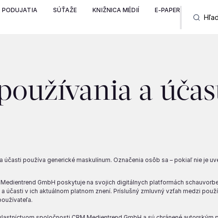
A PODUJATIA
SÚŤAŽE
KNIŽNICA MÉDIÍ
E-PAPER
oužívania a účas
 a účasti používa generické maskulínum. Označenia osôb sa – pokiaľ nie je uv
Medientrend GmbH poskytuje na svojich digitálnych platformách schauvorbei.
ia a účasti v ich aktuálnom platnom znení. Príslušný zmluvný vzťah medzi 
používateľa.
hu vlastníctvom spoločnosti CRM Medientrend GmbH a sú chránené autorský