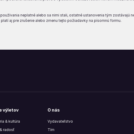
používania neplatné alebo sa nimi stali, ostatné ustanovenia tým zostávajú 
latí aj pre zrušenie alebo zmenu tejto požiadavky na písomnú formu.
e výletov
O nás
ria & kultúra
Vydavateľstvo
& radosť
Tím