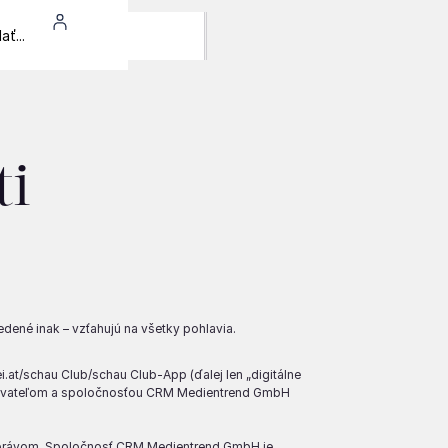
ti
edené inak – vzťahujú na všetky pohlavia.
at/schau Club/schau Club-App (ďalej len „digitálne
používateľom a spoločnosťou CRM Medientrend GmbH
m právom. Spoločnosť CRM Medientrend GmbH je