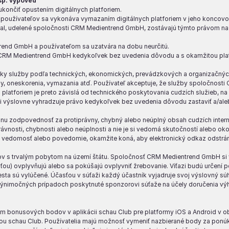
sp. výpoveď
končiť opustením digitálnych platforiem.
 používateľov sa vykonáva vymazaním digitálnych platforiem v jeho koncovom
ral, udelené spoločnosti CRM Medientrend GmbH, zostávajú týmto právom na
end GmbH a používateľom sa uzatvára na dobu neurčitú.
 CRM Medientrend GmbH kedykoľvek bez uvedenia dôvodu a s okamžitou plat
ky služby podľa technických, ekonomických, prevádzkových a organizačn
chy, oneskorenia, vymazania atď. Používateľ akceptuje, že služby spoločno
ch platforiem je preto závislá od technického poskytovania cudzích služieb
výslovne vyhradzuje právo kedykoľvek bez uvedenia dôvodu zastaviť a/alebo
zodpovednosť za protiprávny, chybný alebo neúplný obsah cudzích internet
nosti, chybnosti alebo neúplnosti a nie je si vedomá skutočností alebo okol
 vedomosť alebo povedomie, okamžite koná, aby elektronický odkaz odstrán
kov s trvalým pobytom na území štátu. Spoločnosť CRM Medientrend GmbH si v
u) ovplyvňujú alebo sa pokúšajú ovplyvniť žrebovanie. Víťazi budú určení 
sta sú vylúčené. Účasťou v súťaži každý účastník vyjadruje svoj výslovný súhl
výnimočných prípadoch poskytnuté sponzorovi súťaže na účely doručenia výhr
bonusových bodov v aplikácii schau Club pre platformy iOS a Android v 
likáciou schau Club. Používatelia majú možnosť vymeniť nazbierané body za 