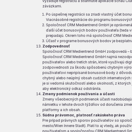
vyžaduje registráciu a stiahnutie aplikácie schau Cl
záväzkami.
Po úspešnej registrácii sa zriadi vlastný účet bo
Viacnásobné registrácie do programu bonusových
Spoločnosť CRM Medientrend GmbH je oprávnená v
ďalší účet bonusových bodov používateľa (teda v
prepadajú. Okrem toho má spoločnosť CRM Medien
Účasť v programe bonusových bodov je bezplatn
Zodpovednosť
Spoločnosť CRM Medientrend GmbH zodpovedá – bez 
Spoločnosť CRM Medientrend GmbH najmä nezodpovedá
používateľov alebo tretích strán, ktoré využívajú 
zodpovednosti za škodu spôsobenú chybným výrobk
používateľovi nepripísané bonusové body z dôvodu
chybný alebo neúplný obsah cudzích internetových 
je si vedomá skutočností alebo okolností, z ktorýc
aby elektronický odkaz odstránila.
Zmeny podmienok používania a účasti
Zmeny všeobecných podmienok účasti nadobúdajú p
námietku v lehote dvoch týždňov od doručenia zme
platformy a ich obsah.
Súdna právomoc, platnosť rakúskeho práva
Pre prípad právnych sporov používateľov so spoloč
mesto/Wien Innere Stadt). Platí to aj vtedy, ak použ
používateľom a spoločnosťou CRM Medientrend Gm