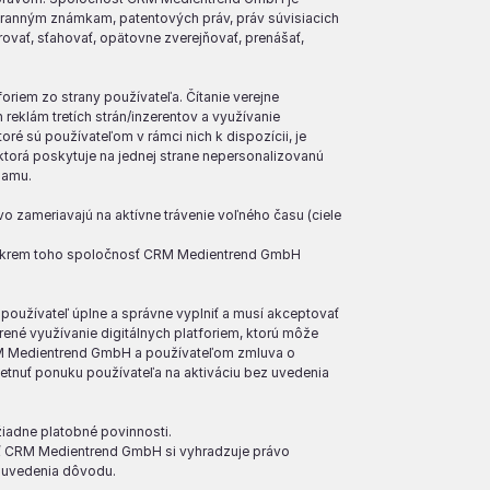
chranným známkam, patentových práv, práv súvisiacich
rovať, sťahovať, opätovne zverejňovať, prenášať,
iem zo strany používateľa. Čítanie verejne
reklám tretích strán/inzerentov a využívanie
toré sú používateľom v rámci nich k dispozícii, je
ktorá poskytuje na jednej strane nepersonalizovanú
klamu.
 zameriavajú na aktívne trávenie voľného času (ciele
u. Okrem toho spoločnosť CRM Medientrend GmbH
 používateľ úplne a správne vyplniť a musí akceptovať
ené využívanie digitálnych platforiem, ktorú môže
RM Medientrend GmbH a používateľom zmluva o
nuť ponuku používateľa na aktiváciu bez uvedenia
žiadne platobné povinnosti.
sť CRM Medientrend GmbH si vyhradzuje právo
z uvedenia dôvodu.