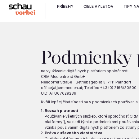
PRÍBEHY
CIELE VÝLETOV
TIPY N
Podmienky p
na využívanie digitálnych platforiem spoločnosti
CRM Medientrend GmbH
Neudorfer Straße – Betriebsgebiet 3, 7111 Parndorf
office[at]crmmedien.at; Telefón: +43 (0) 2166/30500
UID: ATU67629239
Kvôli lepšej čitateľnosti sa v podmienkach používania
Rozsah platnosti
Používanie všetkých služieb, ktoré spoločnosť CRM 
platformy“), sa riadi týmito podmienkami používan
vzniká používaním digitálnych platforiem zo strany 
Práva duševného vlastníctva
Digitálne platformy a ich obsah sú v celom rozsa