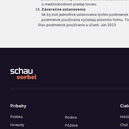
o medzinárodnom predaji tovaru.
Záverečné ustanovenia
Ak by boli jednotlivé ustanovenia týchto podmienok 
podmienok používania vyžadujú písomnú formu. To p
Stav podmienok používania a účasti: Jún 2023
Príbehy
Ciel
Politika
Histó
Rodina
Hviezdy
Chuť 
Pôžitok