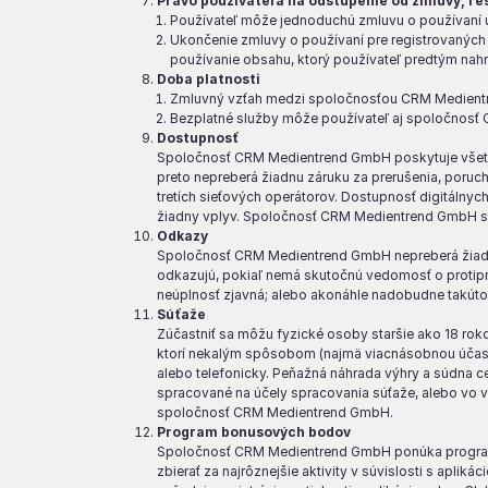
Právo používateľa na odstúpenie od zmluvy, re
Používateľ môže jednoduchú zmluvu o používaní u
Ukončenie zmluvy o používaní pre registrovaných
používanie obsahu, ktorý používateľ predtým nah
Doba platnosti
Zmluvný vzťah medzi spoločnosťou CRM Medientr
Bezplatné služby môže používateľ aj spoločnosť
Dostupnosť
Spoločnosť CRM Medientrend GmbH poskytuje všet
preto nepreberá žiadnu záruku za prerušenia, poru
tretích sieťových operátorov. Dostupnosť digitálny
žiadny vplyv. Spoločnosť CRM Medientrend GmbH si 
Odkazy
Spoločnosť CRM Medientrend GmbH nepreberá žiadnu 
odkazujú, pokiaľ nemá skutočnú vedomosť o protipráv
neúplnosť zjavná; alebo akonáhle nadobudne takúto
Súťaže
Zúčastniť sa môžu fyzické osoby staršie ako 18 ro
ktorí nekalým spôsobom (najmä viacnásobnou účasťo
alebo telefonicky. Peňažná náhrada výhry a súdna ce
spracované na účely spracovania súťaže, alebo vo 
spoločnosť CRM Medientrend GmbH.
Program bonusových bodov
Spoločnosť CRM Medientrend GmbH ponúka program 
zbierať za najrôznejšie aktivity v súvislosti s ap