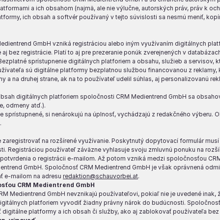
latformami a ich obsahom (najmä, ale nie výlučne, autorských práv, práv k o
tformy, ich obsah a softvér používaný v tejto súvislosti sa nesmú meniť, kopí
entrend GmbH vzniká registráciou alebo iným využívaním digitálnych platfor
 bez registrácie. Platí to aj pre prezeranie ponúk zverejnených v databázach 
 Bezplatné sprístupnenie digitálnych platforiem a obsahu, služieb a servisov, k
užívateľa sú digitálne platformy bezplatnou službou financovanou z reklamy, 
 a na druhej strane, ak na to používateľ udelil súhlas, aj personalizovanú re
 obsah digitálnych platforiem spoločnosti CRM Medientrend GmbH sa obsahovo
že, odmeny atď.).
jne sprístupnené, si nenárokujú na úplnosť, vychádzajú z redakčného výber
.
 zaregistrovať na rozšírené využívanie. Poskytnutý dopytovací formulár musí
i. Registráciou používateľ záväzne vyhlasuje svoju zmluvnú ponuku na rozšír
potvrdenia o registrácii e-mailom. Až potom vzniká medzi spoločnosťou C
ientrend GmbH. Spoločnosť CRM Medientrend GmbH je však oprávnená odmiet
ať e-mailom na adresu
redaktion@schauvorbei.at
.
čnosťou CRM Medientrend GmbH
CRM Medientrend GmbH nevznikajú používateľovi, pokiaľ nie je uvedené inak, 
gitálnych platforiem vyvodiť žiadny právny nárok do budúcnosti. Spoločno
digitálne platformy a ich obsah či služby, ako aj zablokovať používateľa be