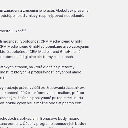
 zariadení a zrušením jeho účtu. Akékoľvek práva na
 odstúpenie od zmluvy, resp. výpoveď nedotknuté.
nosťou ukončiť.
ých možností. Spoločnosť CRM Medientrend GmbH
sti CRM Medientrend GmbH sú ponúkané aj so zapojením
, na ktoré spoločnosť CRM Medientrend GmbH nemá
 obmedziť digitálne platformy a ich obsah.
ových stránok, na ktoré digitálne platformy
ností, z ktorých je protiprávnosť, chybnosť alebo
ila.
yhradzuje právo vylúčiť zo žrebovania účastníkov,
po skončení súťaže a informovaní e-mailom, poštou
as s tým, že údaje poskytnuté pri registrácii budú
y, pokiaľ výhry nie je možné odoslať priamo cez
obchodoch s aplikáciami. Bonusové body možno
ponúkané odmeny. Účasť v programe bonusových bodov