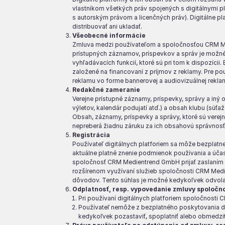
vlastníkom všetkých práv spojených s digitálnymi p
s autorským právom a licenčných práv). Digitálne pla
distribuovať ani ukladať.
Všeobecné informácie
Zmluva medzi používateľom a spoločnosťou CRM Medi
prístupných záznamov, príspevkov a správ je možné aj
vyhľadávacích funkcií, ktoré sú pri tom k dispozícii.
založené na financovaní z príjmov z reklamy. Pre po
reklamu vo forme bannerovej a audiovizuálnej reklamy
Redakčné zameranie
Verejne prístupné záznamy, príspevky, správy a iný
výletov, kalendár podujatí atď.) a obsah klubu (súťa
Obsah, záznamy, príspevky a správy, ktoré sú vere
nepreberá žiadnu záruku za ich obsahovú správnosť
Registrácia
Používateľ digitálnych platforiem sa môže bezplatne
aktuálne platné znenie podmienok používania a účast
spoločnosť CRM Medientrend GmbH prijať zaslaním 
rozšírenom využívaní služieb spoločnosti CRM Med
dôvodov. Tento súhlas je možné kedykoľvek odvol
Odplatnosť, resp. vypovedanie zmluvy spolo
Pri používaní digitálnych platforiem spoločnosti 
Používateľ nemôže z bezplatného poskytovania di
kedykoľvek pozastaviť, spoplatniť alebo obmedziť 