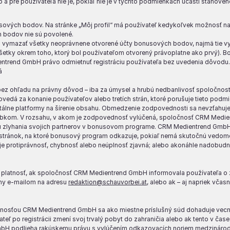
ub a pre používateľa nie je, pokiaľ nie je v týchto podmienkach účasti stanov
nusových bodov. Na stránke „Môj profil“ má používateľ kedykoľvek možnosť nahl
 bodov nie sú povolené.
ymazať všetky neoprávnene otvorené účty bonusových bodov, najmä tie vyt
šetky okrem toho, ktorý bol používateľom otvorený právoplatne ako prvý).
trend GmbH právo odmietnuť registráciu používateľa bez uvedenia dôvodu.
á
ohľadu na právny dôvod – iba za úmysel a hrubú nedbanlivosť spoločnosti
 za konanie používateľov alebo tretích strán, ktoré porušuje tieto podmien
digitálne platformy na šírenie obsahu. Obmedzenie zodpovednosti sa nevzťahu
om. V rozsahu, v akom je zodpovednosť vylúčená, spoločnosť CRM Medient
 zlyhania svojich partnerov v bonusovom programe. CRM Medientrend GmbH
stránok, na ktoré bonusový program odkazuje, pokiaľ nemá skutočnú vedomosť
h je protiprávnosť, chybnosť alebo neúplnosť zjavná; alebo akonáhle nadob
latnosť, ak spoločnosť CRM Medientrend GmbH informovala používateľa o z
ny e-mailom na adresu
redaktion@schauvorbei.at
, alebo ak – aj napriek včas
nosťou CRM Medientrend GmbH sa ako miestne príslušný súd dohaduje vecne 
ívateľ po registrácii zmení svoj trvalý pobyt do zahraničia alebo ak tento v č
bH podlieha rakúskemu právu s vylúčením odkazovacích noriem medzinár