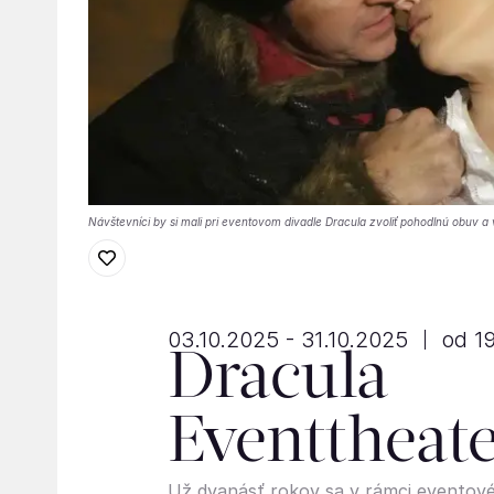
Návštevníci by si mali pri eventovom divadle Dracula zvoliť pohodlnú obuv 
03.10.2025 - 31.10.2025
od 1
Dracula
Eventtheat
Už dvanásť rokov sa v rámci eventové