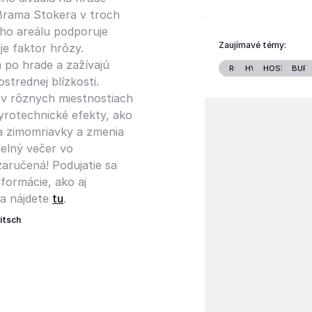
Brama Stokera v troch
ého areálu podporuje
Zaujímavé témy:
je faktor hrôzy.
 po hrade a zažívajú
RODINA
HVIEZDY
HOSPODÁR
BUR
strednej blízkosti.
 v rôznych miestnostiach
pyrotechnické efekty, ako
ia zimomriavky a zmenia
elný večer vo
aručená! Podujatie sa
formácie, ako aj
la nájdete
tu
.
itsch