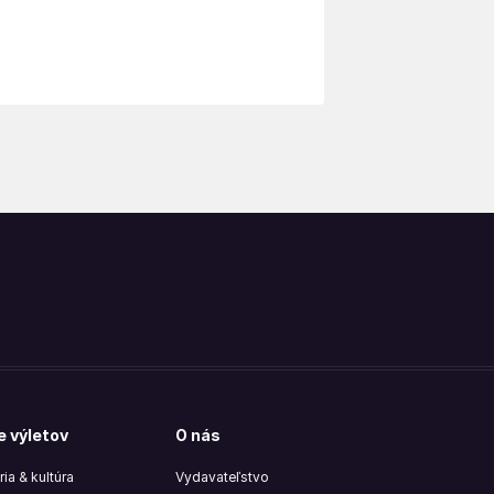
e výletov
O nás
ria & kultúra
Vydavateľstvo