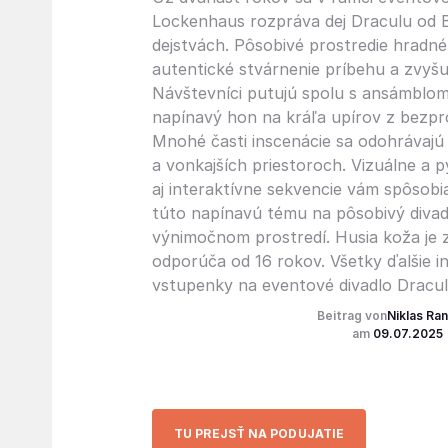
Lockenhaus rozpráva dej Draculu od 
dejstvách. Pôsobivé prostredie hradn
autentické stvárnenie príbehu a zvyšu
Návštevníci putujú spolu s ansámblom
napínavý hon na kráľa upírov z bezpro
Mnohé časti inscenácie sa odohrávajú
a vonkajších priestoroch. Vizuálne a 
aj interaktívne sekvencie vám spôsob
túto napínavú tému na pôsobivý divad
výnimočnom prostredí. Husia koža je z
odporúča od 16 rokov. Všetky ďalšie in
vstupenky na eventové divadlo Dracu
Niklas Ran
09.07.2025
TU PREJSŤ NA PODUJATIE