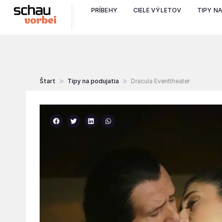
PRÍBEHY
CIELE VÝLETOV
TIPY N
Štart
Tipy na podujatia
Dracula Eventtheater