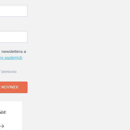
 newslettera a
ny osobných
iť pomocou
R NOVINIEK
čiť: