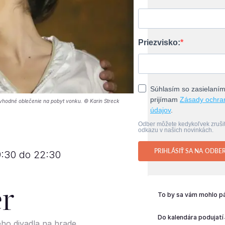
Priezvisko:
Súhlasím so zasielaním
prijímam
Zásady ochra
a vhodné oblečenie na pobyt vonku. © Karin Streck
údajov
.
Odber môžete kedykoľvek zruš
odkazu v našich novinkách.
PRIHLÁSIŤ SA NA ODBE
9:30 do 22:30
er
To by sa vám mohlo pá
Do kalendára podujatí
ho divadla na hrade