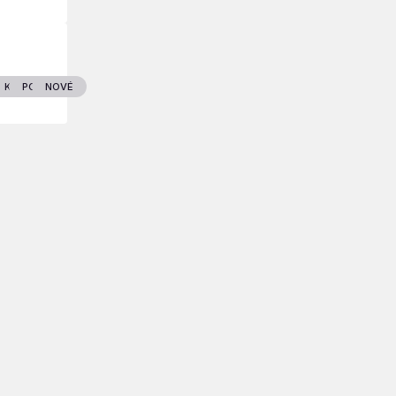
STVO
GENLAND
KNIHY
POLITIKA
NOVÉ