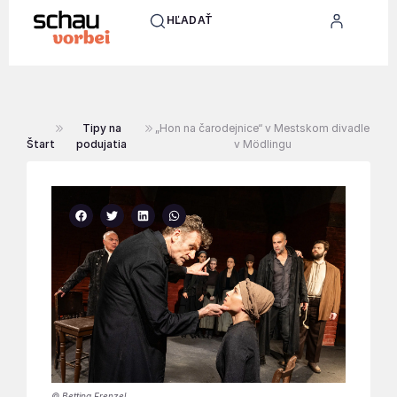
HĽADAŤ
Tipy na
„Hon na čarodejnice“ v Mestskom divadle
Štart
podujatia
v Mödlingu
© Bettina Frenzel