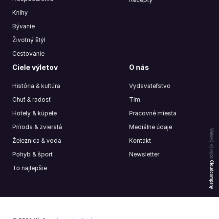
Knihy
Bývanie
Životný štýl
Cestovanie
Ciele výletov
O nás
História & kultúra
Vydavateľstvo
Chuť & radosť
Tím
Hotely & kúpele
Pracovné miesta
Príroda & zvieratá
Mediálne údaje
Webový vývoj od
Železnica & voda
Kontakt
Pohyb & šport
Newsletter
Cloudcompany
To najlepšie