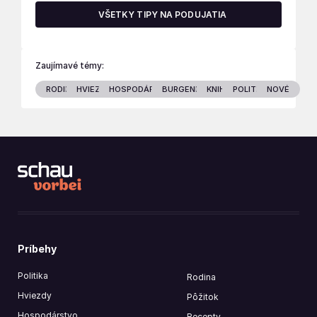
VŠETKY TIPY NA PODUJATIA
Zaujímavé témy:
RODINA
HVIEZDY
HOSPODÁRSTVO
BURGENLAND
KNIHY
POLITIKA
NOVÉ
Príbehy
Politika
Rodina
Hviezdy
Pôžitok
Hospodárstvo
Recepty