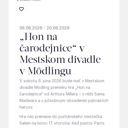
06.06.2026 - 20.06.2026
„Hon na
čarodejnice“ v
Mestskom divadle
v Mödlingu
V sobotu 6. júna 2026 bude mať v Mestskom
divadle Mödling premiéru hra „Hon na
čarodejnice“ od Arthura Millera – v réžii Sama
Madwara a s pôsobivým obsadením pätnástich
hercov.
Hra nás prenesie do puritánskeho mestečka
Salem na konci 17. storočia: Keď pastor Parris