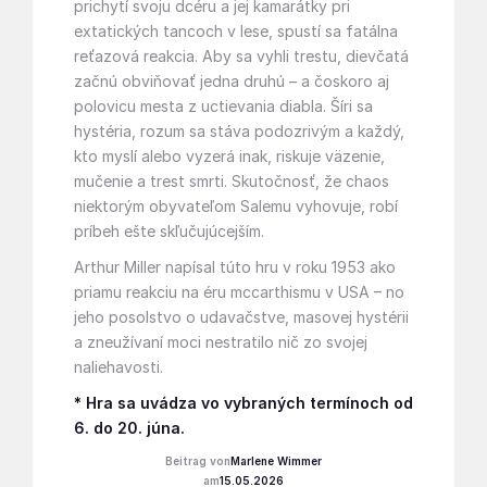
prichytí svoju dcéru a jej kamarátky pri
extatických tancoch v lese, spustí sa fatálna
reťazová reakcia. Aby sa vyhli trestu, dievčatá
začnú obviňovať jedna druhú – a čoskoro aj
polovicu mesta z uctievania diabla. Šíri sa
hystéria, rozum sa stáva podozrivým a každý,
kto myslí alebo vyzerá inak, riskuje väzenie,
mučenie a trest smrti. Skutočnosť, že chaos
niektorým obyvateľom Salemu vyhovuje, robí
príbeh ešte skľučujúcejším.
Arthur Miller napísal túto hru v roku 1953 ako
priamu reakciu na éru mccarthismu v USA – no
jeho posolstvo o udavačstve, masovej hystérii
a zneužívaní moci nestratilo nič zo svojej
naliehavosti.
* Hra sa uvádza vo vybraných termínoch od
6. do 20. júna.
Marlene Wimmer
15.05.2026