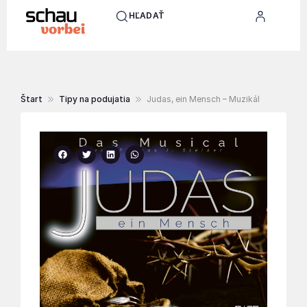
HĽADAŤ
Štart
Tipy na podujatia
Judas, ein Mensch – Muzikál