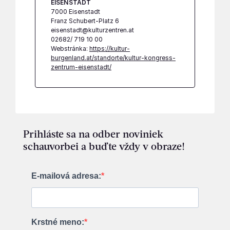
EISENSTADT
7000 Eisenstadt
Franz Schubert-Platz 6
eisenstadt@kulturzentren.at
02682/ 719 10 00
Webstránka:
https://kultur-
burgenland.at/standorte/kultur-kongress-
zentrum-eisenstadt/
Prihláste sa na odber noviniek
schauvorbei a buďte vždy v obraze!
E-mailová adresa:
Krstné meno: