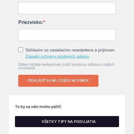
Priezvisko:
Súhlasím so zasielaním newslettera a prijímam
Zásady ochrany osobných údajov
.
Odber môžete kedykoľvek zrušiť pomocou odkazu v našich
novinkách.
PRIHLÁSIŤ SA NA ODBER NOVINIEK
To by sa vám mohlo páčiť:
VŠETKY TIPY NA PODUJATIA