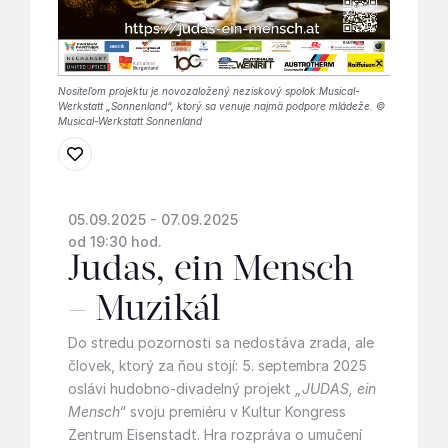
Nositeľom projektu je novozaložený neziskový spolok Musical-
Werkstatt „Sonnenland“, ktorý sa venuje najmä podpore mládeže. ©
Musical-Werkstatt Sonnenland
05.09.2025 - 07.09.2025
od 19:30 hod.
Judas, ein Mensch
– Muzikál
Do stredu pozornosti sa nedostáva zrada, ale
človek, ktorý za ňou stojí: 5. septembra 2025
oslávi hudobno-divadelný projekt
„JUDAS, ein
Mensch“
svoju premiéru v Kultur Kongress
Zentrum Eisenstadt. Hra rozpráva o umučení