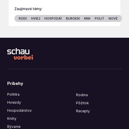
Zaujímavé témy:
RODINA
HVIEZDY
HOSPODÁRSTVO
BURGENLAND
KNIHY
POLITIKA
NOVÉ
Príbehy
Politika
Rodina
Hviezdy
Pôžitok
Hospodárstvo
Recepty
Knihy
Bývanie