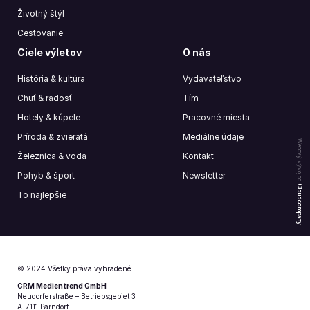
Životný štýl
Cestovanie
Ciele výletov
O nás
História & kultúra
Vydavateľstvo
Chuť & radosť
Tím
Hotely & kúpele
Pracovné miesta
Príroda & zvieratá
Mediálne údaje
Webový vývoj od
Železnica & voda
Kontakt
Pohyb & šport
Newsletter
Cloudcompany
To najlepšie
© 2024 Všetky práva vyhradené.
CRM Medientrend GmbH
Neudorferstraße – Betriebsgebiet 3
A-7111 Parndorf