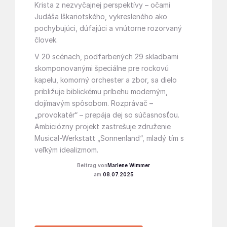
Krista z nezvyčajnej perspektívy – očami
Judáša Iškariotského, vykresleného ako
pochybujúci, dúfajúci a vnútorne rozorvaný
človek.
V 20 scénach, podfarbených 29 skladbami
skomponovanými špeciálne pre rockovú
kapelu, komorný orchester a zbor, sa dielo
približuje biblickému príbehu moderným,
dojímavým spôsobom. Rozprávač –
„provokatér“ – prepája dej so súčasnosťou.
Ambiciózny projekt zastrešuje združenie
Musical-Werkstatt „Sonnenland“, mladý tím s
veľkým idealizmom.
Marlene Wimmer
08.07.2025