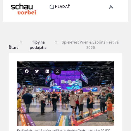
HĽADAŤ
Tipy na
Spielefest Wien & Esports Festival
Štart
podujatia
2026
Festival hier každoročne priláka do Austria Center viac ako 30 000