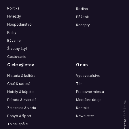
Politika
Rodina
Hviezdy
Pôžitok
Hospodárstvo
Recepty
Knihy
Bývanie
Životný štýl
Cestovanie
Ciele výletov
O nás
História & kultúra
Vydavateľstvo
Chuť & radosť
Tím
Hotely & kúpele
Pracovné miesta
Príroda & zvieratá
Mediálne údaje
Webový vývoj od
Železnica & voda
Kontakt
Pohyb & šport
Newsletter
Cloudcompany
To najlepšie