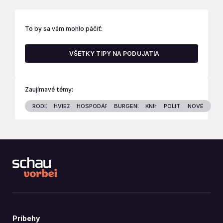
To by sa vám mohlo páčiť:
VŠETKY TIPY NA PODUJATIA
Zaujímavé témy:
RODINA
HVIEZDY
HOSPODÁRSTVO
BURGENLAND
KNIHY
POLITIKA
NOVÉ
Príbehy