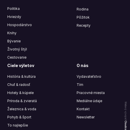
Politika
Rodina
Hviezdy
Pôžitok
Hospodárstvo
Recepty
Knihy
Bývanie
Životný štýl
Cestovanie
Ciele výletov
O nás
História & kultúra
Vydavateľstvo
Chuť & radosť
Tím
Hotely & kúpele
Pracovné miesta
Príroda & zvieratá
Mediálne údaje
Webový vývoj od
Železnica & voda
Kontakt
Pohyb & šport
Newsletter
Cloudcompany
To najlepšie