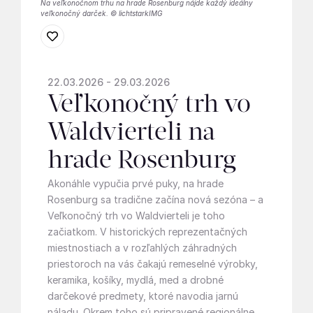
Na veľkonočnom trhu na hrade Rosenburg nájde každý ideálny
veľkonočný darček. © lichtstarkIMG
22.03.2026 - 29.03.2026
Veľkonočný trh vo
Waldvierteli na
hrade Rosenburg
Akonáhle vypučia prvé puky, na hrade
Rosenburg sa tradične začína nová sezóna – a
Veľkonočný trh vo Waldvierteli je toho
začiatkom. V historických reprezentačných
miestnostiach a v rozľahlých záhradných
priestoroch na vás čakajú remeselné výrobky,
keramika, košíky, mydlá, med a drobné
darčekové predmety, ktoré navodia jarnú
náladu. Okrem toho sú pripravené regionálne