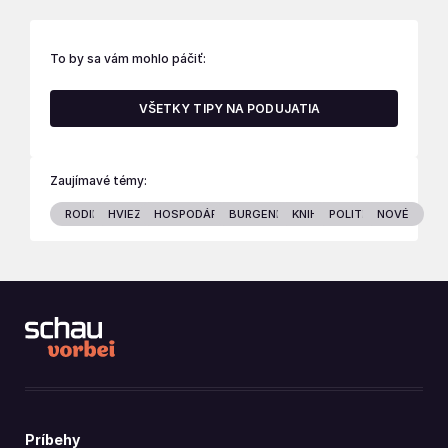
To by sa vám mohlo páčiť:
VŠETKY TIPY NA PODUJATIA
Zaujímavé témy:
RODINA
HVIEZDY
HOSPODÁRSTVO
BURGENLAND
KNIHY
POLITIKA
NOVÉ
Príbehy