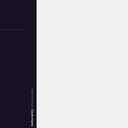
Webentwicklung by
Cloudcompany