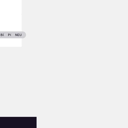
T
ENLAND
BÜCHER
POLITIK
NEU