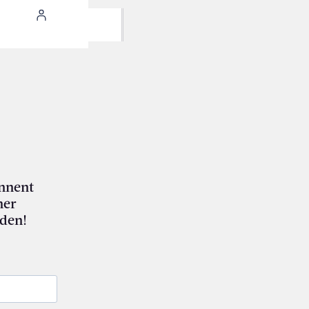
nnent
mer
den!