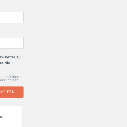
ewsletter zu
re die
g
.
derzeit über
er kündigen.
NMELDEN
n: