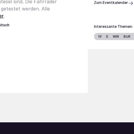
esel sind. Die Fahrräder
Zum Eventkalender
getestet werden. Alle
er
.
itsch
Interessante Themen:
FAMILIE
STARS
WIRTSCHAF
BURG