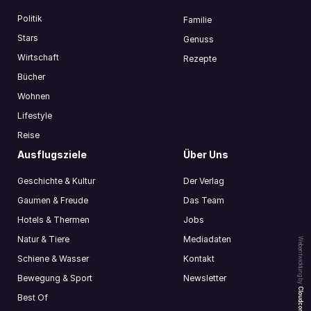
Politik
Familie
Stars
Genuss
Wirtschaft
Rezepte
Bücher
Wohnen
Lifestyle
Reise
Ausflugsziele
Über Uns
Geschichte & Kultur
Der Verlag
Gaumen & Freude
Das Team
Hotels & Thermen
Jobs
Natur & Tiere
Mediadaten
Webentwicklung by
Schiene & Wasser
Kontakt
Bewegung & Sport
Newsletter
Cloudcompany
Best Of