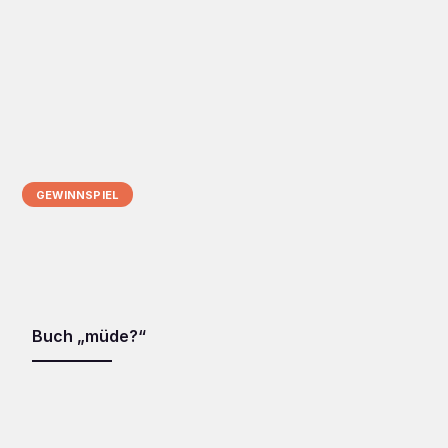
GEWINNSPIEL
Buch „müde?“