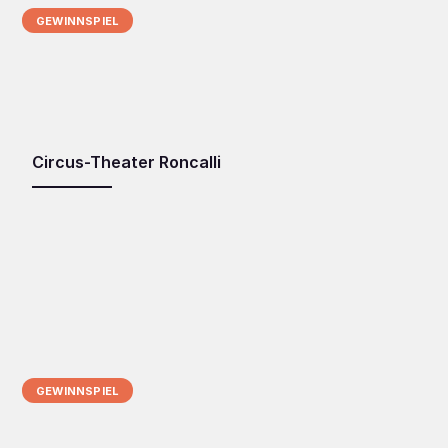
GEWINNSPIEL
Circus-Theater Roncalli
GEWINNSPIEL