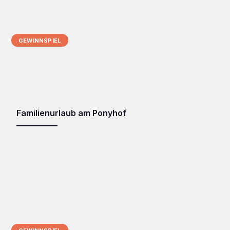
GEWINNSPIEL
Familienurlaub am Ponyhof