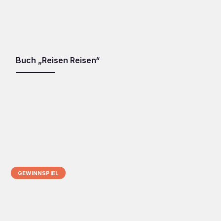
Buch „Reisen Reisen“
GEWINNSPIEL