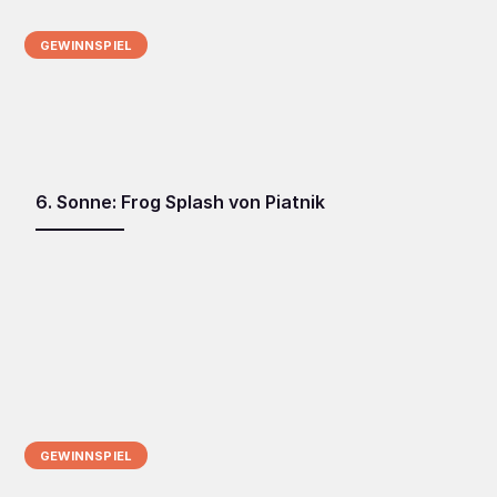
GEWINNSPIEL
6. Sonne: Frog Splash von Piatnik
GEWINNSPIEL