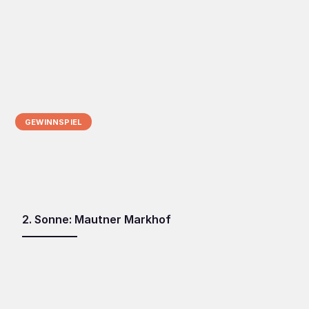
GEWINNSPIEL
2. Sonne: Mautner Markhof