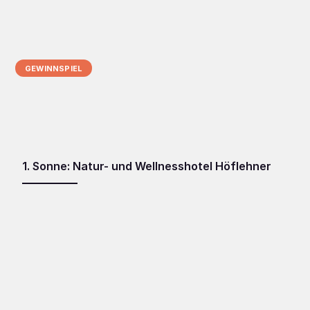
GEWINNSPIEL
1. Sonne: Natur- und Wellnesshotel Höflehner