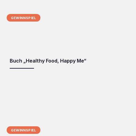
GEWINNSPIEL
Buch „Healthy Food, Happy Me“
GEWINNSPIEL