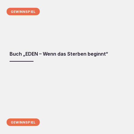
GEWINNSPIEL
Buch „EDEN – Wenn das Sterben beginnt“
GEWINNSPIEL