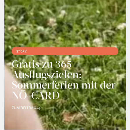
STORY
Gratis zu 365
Ausflugszielen:
Sommerferien mit der
NÖ-CARD
ZUM BEITRAG