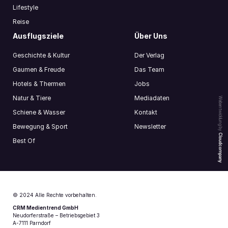
Lifestyle
Reise
Ausflugsziele
Über Uns
Geschichte & Kultur
Der Verlag
Gaumen & Freude
Das Team
Hotels & Thermen
Jobs
Natur & Tiere
Mediadaten
Webentwicklung by
Schiene & Wasser
Kontakt
Bewegung & Sport
Newsletter
Cloudcompany
Best Of
© 2024 Alle Rechte vorbehalten.
CRM Medientrend GmbH
Neudorferstraße – Betriebsgebiet 3
A-7111 Parndorf