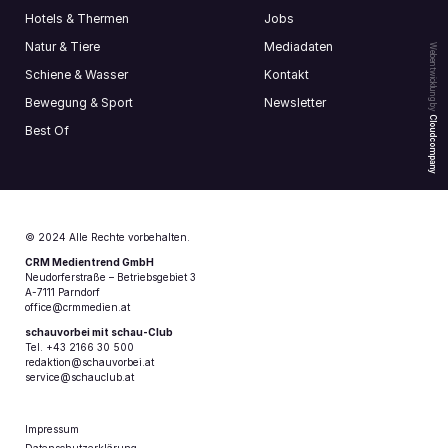
Hotels & Thermen
Jobs
Natur & Tiere
Mediadaten
Webentwicklung by
Schiene & Wasser
Kontakt
Bewegung & Sport
Newsletter
Cloudcompany
Best Of
© 2024 Alle Rechte vorbehalten.
CRM Medientrend GmbH
Neudorferstraße – Betriebsgebiet 3
A-7111 Parndorf
office@crmmedien.at
schauvorbei mit schau-Club
Tel. +43 2166 30 500
redaktion@schauvorbei.at
service@schauclub.at
Impressum