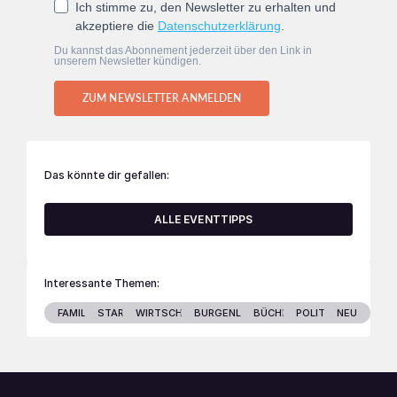
Ich stimme zu, den Newsletter zu erhalten und
akzeptiere die
Datenschutzerklärung
.
Du kannst das Abonnement jederzeit über den Link in
unserem Newsletter kündigen.
ZUM NEWSLETTER ANMELDEN
Das könnte dir gefallen:
ALLE EVENTTIPPS
Interessante Themen:
FAMILIE
STARS
WIRTSCHAFT
BURGENLAND
BÜCHER
POLITIK
NEU