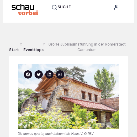
SUCHE
Große Jubliläumsführung in der Römerstadt
Start
Eventtipps
Carnuntum
Die domus quarta, auch bekannt als Haus IV. © RSV