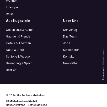
Wohnen
Lifestyle
Reise
Ausflugsziele
Über Uns
Geschichte & Kultur
Der Verlag
Gaumen & Freude
Das Team
Hotels & Thermen
Jobs
Natur & Tiere
Mediadaten
Webentwicklung by
Schiene & Wasser
Kontakt
Bewegung & Sport
Newsletter
Cloudcompany
Best Of
© 2024 Alle Rechte vorbehalten.
CRM Medientrend GmbH
Neudorferstraße – Betriebsgebiet 3