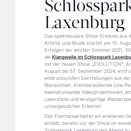
Schlosspar
Laxenburg
Das spektakuläre Show-Erlebnis aus W
Artistik und Musik startet am 15. Aug
Erfolgen der letzten Sommer 2021, 20
die
Klangwelle im Schlosspark Laxenb
mit der neuen Show „EVOLUTION“. An
August bis 07. September 2024, entfü
eindrucksvollen Darstellungen aus der
Menschheit. Atemberaubende Live-Pe
beeindruckende Videoprojektionen, ei
Lasershow und einzigartige Wasserspi
unvergessliches Erlebnis!
Das Eventareal bietet ein erlesenes 
einlädt, bereits vor der Show im wun
Schlosspark Laxenburg den Abend zu