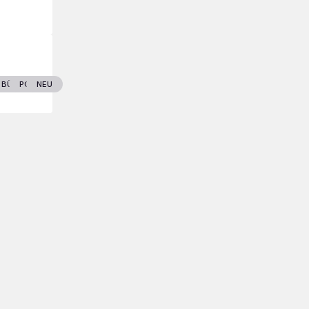
T
ENLAND
BÜCHER
POLITIK
NEU