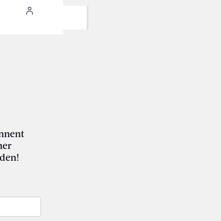
nnent
mer
den!