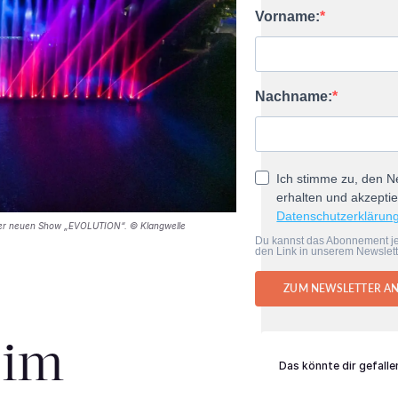
Vorname:
Nachname:
Ich stimme zu, den N
erhalten und akzeptie
Datenschutzerklärun
 der neuen Show „EVOLUTION“. © Klangwelle
Du kannst das Abonnement je
den Link in unserem Newslett
ZUM NEWSLETTER A
 im
Das könnte dir gefalle