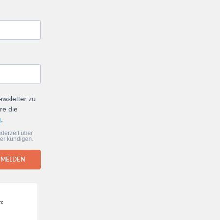
ewsletter zu
re die
g
.
derzeit über
er kündigen.
NMELDEN
n: