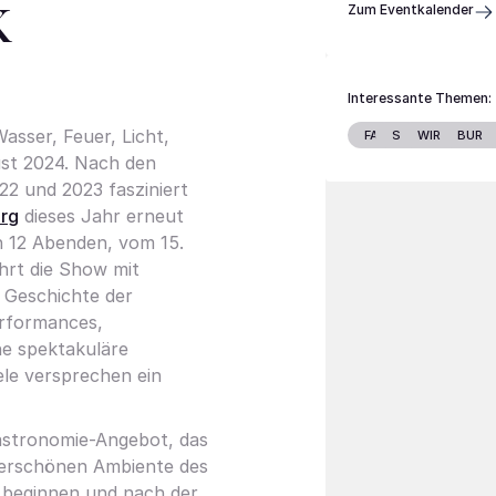
k
Zum Eventkalender
Interessante Themen:
asser, Feuer, Licht,
FAMILIE
STARS
WIRTSCHAF
BURG
ust 2024. Nach den
22 und 2023 fasziniert
urg
dieses Jahr erneut
 12 Abenden, vom 15.
hrt die Show mit
 Geschichte der
rformances,
ne spektakuläre
ele versprechen ein
Gastronomie-Angebot, das
derschönen Ambiente des
 beginnen und nach der