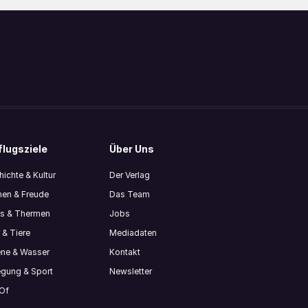
lugsziele
Über Uns
ichte & Kultur
Der Verlag
en & Freude
Das Team
ls & Thermen
Jobs
 & Tiere
Mediadaten
ene & Wasser
Kontakt
gung & Sport
Newsletter
 Of