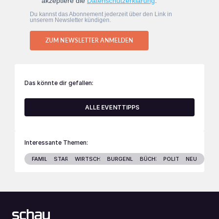
akzeptiere die
Datenschutzerklärung
.
Du kannst das Abonnement jederzeit über den Link in
unserem Newsletter kündigen.
ZUM NEWSLETTER ANMELDEN
Das könnte dir gefallen:
ALLE EVENTTIPPS
Interessante Themen:
FAMILIE
STARS
WIRTSCHAFT
BURGENLAND
BÜCHER
POLITIK
NEU