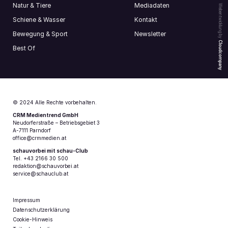
Natur & Tiere
Mediadaten
Webentwicklung by
Schiene & Wasser
Kontakt
Bewegung & Sport
Newsletter
Cloudcompany
Best Of
© 2024 Alle Rechte vorbehalten.
CRM Medientrend GmbH
Neudorferstraße – Betriebsgebiet 3
A-7111 Parndorf
office@crmmedien.at
schauvorbei mit schau-Club
Tel. +43 2166 30 500
redaktion@schauvorbei.at
service@schauclub.at
Impressum
Datenschutzerklärung
Cookie-Hinweis