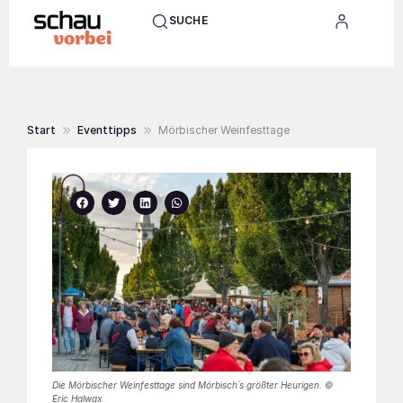
SUCHE
Start
Eventtipps
Mörbischer Weinfesttage
Die Mörbischer Weinfesttage sind Mörbisch´s größter Heurigen. ©
Eric Halwax