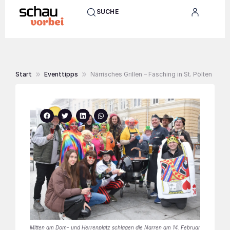
SUCHE
Start
Eventtipps
Närrisches Grillen – Fasching in St. Pölten
Mitten am Dom- und Herrenplatz schlagen die Narren am 14. Februar