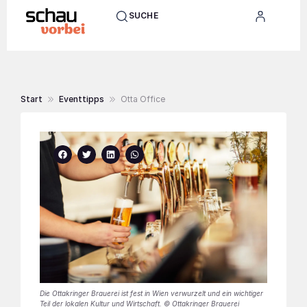
SUCHE
Start
Eventtipps
Otta Office
Die Ottakringer Brauerei ist fest in Wien verwurzelt und ein wichtiger
Teil der lokalen Kultur und Wirtschaft. © Ottakringer Brauerei