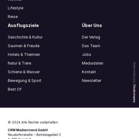
Lifestyle
Reise
Ausflugsziele
Über Uns
Geschichte & Kultur
Der Verlag
Gaumen & Freude
Das Team
Hotels & Thermen
Jobs
Natur & Tiere
Mediadaten
Webentwicklung by
Schiene & Wasser
Kontakt
Bewegung & Sport
Newsletter
Cloudcompany
Best Of
© 2024 Alle Rechte vorbehalten.
CRM Medientrend GmbH
Neudorferstraße – Betriebsgebiet 3