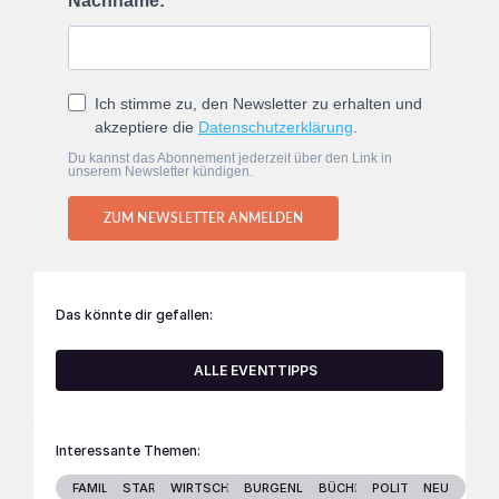
Nachname:
Ich stimme zu, den Newsletter zu erhalten und
akzeptiere die
Datenschutzerklärung
.
Du kannst das Abonnement jederzeit über den Link in
unserem Newsletter kündigen.
ZUM NEWSLETTER ANMELDEN
Das könnte dir gefallen:
ALLE EVENTTIPPS
Interessante Themen:
FAMILIE
STARS
WIRTSCHAFT
BURGENLAND
BÜCHER
POLITIK
NEU