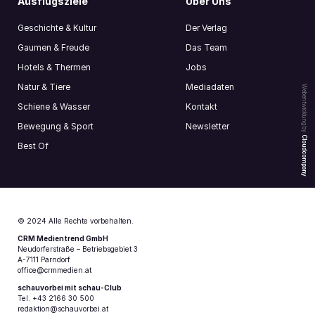
Ausflugsziele
Über Uns
Geschichte & Kultur
Der Verlag
Gaumen & Freude
Das Team
Hotels & Thermen
Jobs
Natur & Tiere
Mediadaten
Webentwicklung by
Schiene & Wasser
Kontakt
Bewegung & Sport
Newsletter
Cloudcompany
Best Of
© 2024 Alle Rechte vorbehalten.
CRM Medientrend GmbH
Neudorferstraße – Betriebsgebiet 3
A-7111 Parndorf
office@crmmedien.at
schauvorbei mit schau-Club
Tel. +43 2166 30 500
redaktion@schauvorbei.at