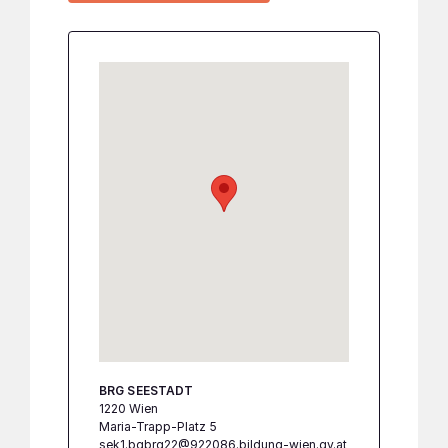
BRG SEESTADT
1220 Wien
Maria-Trapp-Platz 5
sek1.bgbrg22@922086.bildung-wien.gv.at