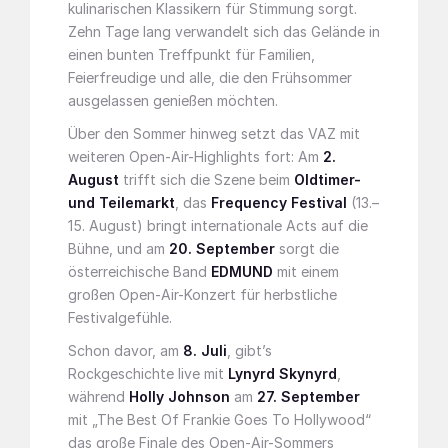
kulinarischen Klassikern für Stimmung sorgt.
Zehn Tage lang verwandelt sich das Gelände in
einen bunten Treffpunkt für Familien,
Feierfreudige und alle, die den Frühsommer
ausgelassen genießen möchten.
Über den Sommer hinweg setzt das VAZ mit
weiteren Open-Air-Highlights fort: Am
2.
August
trifft sich die Szene beim
Oldtimer-
und Teilemarkt
, das
Frequency Festival
(13.–
15. August) bringt internationale Acts auf die
Bühne, und am
20. September
sorgt die
österreichische Band
EDMUND
mit einem
großen Open-Air-Konzert für herbstliche
Festivalgefühle.
Schon davor, am
8. Juli
, gibt’s
Rockgeschichte live mit
Lynyrd Skynyrd
,
während
Holly Johnson
am
27. September
mit „The Best Of Frankie Goes To Hollywood“
das große Finale des Open-Air-Sommers