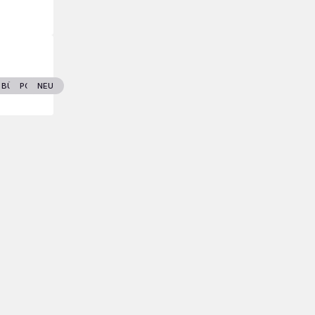
T
ENLAND
BÜCHER
POLITIK
NEU