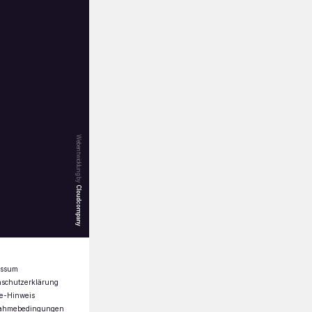
Webentwicklung by
Cloudcompany
essum
nschutzerklärung
e-Hinweis
nahmebedingungen