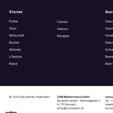
Stories
Ausf
Politik
Gesch
Familie
Stars
Gaum
Genuss
Wirtschaft
Hote
Rezepte
Bücher
Natur
Wohnen
Schi
Lifestyle
Bewe
Reise
Best
© 2024 Alle Rechte vorbehalten.
CRM Medientrend GmbH
schau
Neudorferstraße – Betriebsgebiet 3
Tel. 
A-7111 Parndorf
redak
office@crmmedien.at
servi