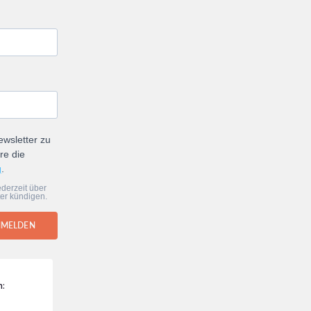
ewsletter zu
re die
g
.
derzeit über
er kündigen.
NMELDEN
n: