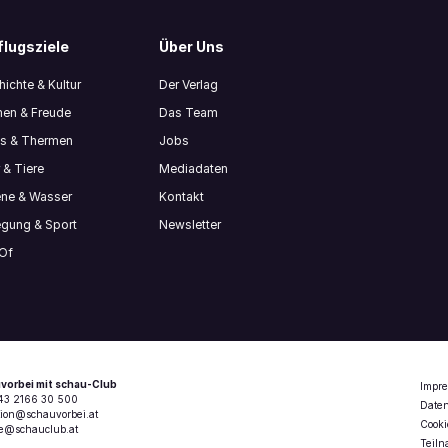
lugsziele
Über Uns
ichte & Kultur
Der Verlag
en & Freude
Das Team
ls & Thermen
Jobs
 & Tiere
Mediadaten
ene & Wasser
Kontakt
gung & Sport
Newsletter
 Of
vorbei mit schau-Club
Impr
+43 2166 30 500
Date
tion@schauvorbei.at
Cooki
ce@schauclub.at
Teil