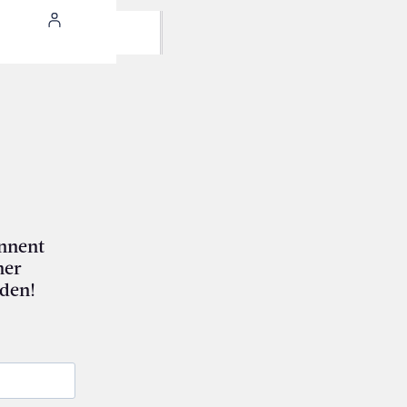
nnent
mer
den!