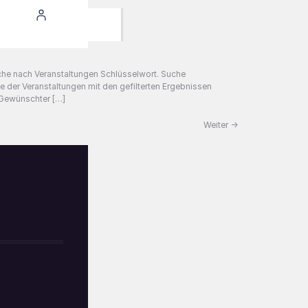
che nach Veranstaltungen Schlüsselwort. Suche
e der Veranstaltungen mit den gefilterten Ergebnissen
r Gewünschter […]
Weiter
→