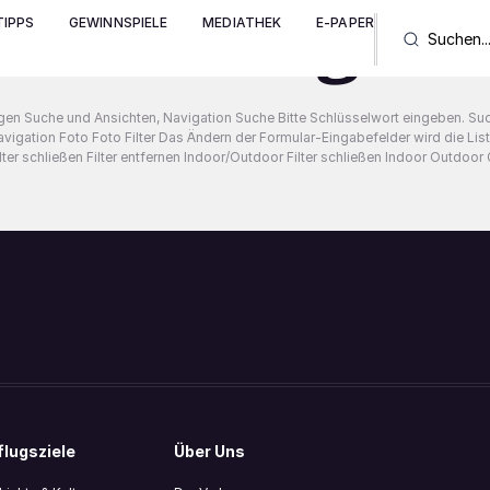
anstaltungen
IPPS
GEWINNSPIELE
MEDIATHEK
E-PAPER
gen Suche und Ansichten, Navigation Suche Bitte Schlüsselwort eingeben. Su
vigation Foto Foto Filter Das Ändern der Formular-Eingabefelder wird die List
Filter schließen Filter entfernen Indoor/Outdoor Filter schließen Indoor Outdoo
lugsziele
Über Uns