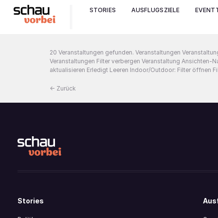
Archiv:
Ver
STORIES
AUSFLUGSZIELE
EVENTT
20 Veranstaltungen gefunden. Veranstaltungen Veranstaltun
Veranstaltungen Filter verbergen Veranstaltung Ansichten-Na
aktualisieren Erledigt Leeren Indoor/Outdoor: Filter öffnen 
←
Zurück
Stories
Ausf