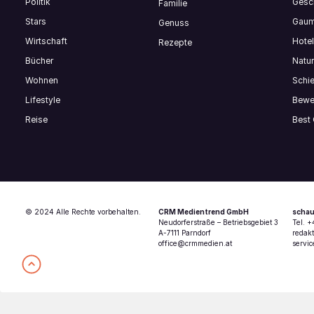
Politik
Gesch
Familie
Stars
Gaum
Genuss
Wirtschaft
Hote
Rezepte
Bücher
Natur
Wohnen
Schi
Lifestyle
Bewe
Reise
Best
© 2024 Alle Rechte vorbehalten.
CRM Medientrend GmbH
schau
Neudorferstraße – Betriebsgebiet 3
Tel. 
A-7111 Parndorf
redak
office@crmmedien.at
servi