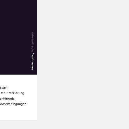
Webentwicklung by
Cloudcompany
essum
nschutzerklärung
e-Hinweis
nahmebedingungen