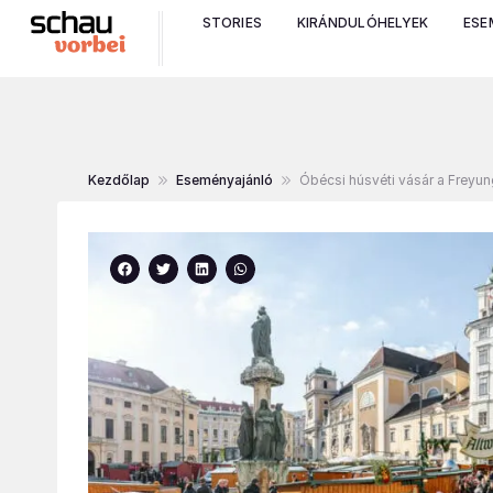
STORIES
KIRÁNDULÓHELYEK
ESE
Kezdőlap
Eseményajánló
Óbécsi húsvéti vásár a Freyu