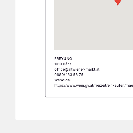
FREYUNG
1010 Bécs
office@altwiener-markt.at
0680/ 133 58 75
Weboldal:
https://www.wien.gv.at/freizeit/einkaufen/mae