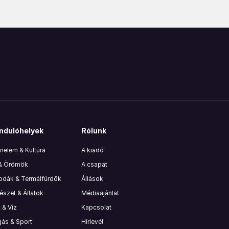
ndulóhelyek
Rólunk
nelem & Kultúra
A kiadó
 & Örömök
A csapat
lodák & Termálfürdők
Állások
szet & Állatok
Médiaajánlat
 & Víz
Kapcsolat
ás & Sport
Hírlevél