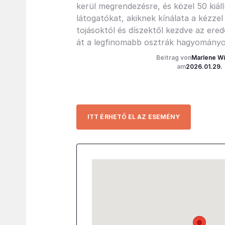
kerül megrendezésre, és közel 50 kiállí
látogatókat, akiknek kínálata a kézzel
tojásoktól és díszektől kezdve az ere
át a legfinomabb osztrák hagyományos
Marlene W
2026.01.29.
ITT ÉRHETŐ EL AZ ESEMÉNY