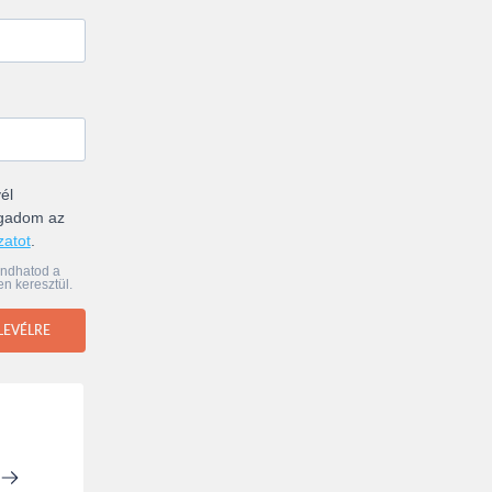
él
ogadom az
zatot
.
ondhatod a
en keresztül.
LEVÉLRE