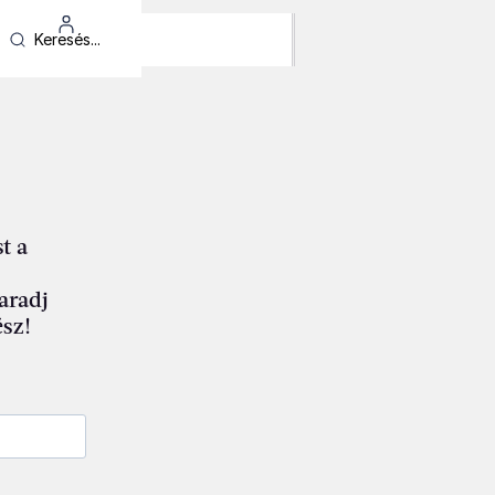
t a
maradj
sz!