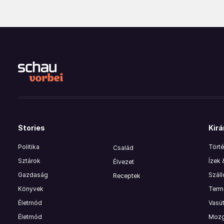
Stories
Kirá
Politika
Törté
Család
Sztárok
Ízek
Élvezet
Gazdaság
Szál
Receptek
Könyvek
Termé
Életmód
Vasút
Életmód
Mozg