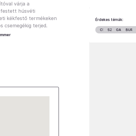
tóval várja a
 festett húsvéti
deti kékfestő termékeken
Érdekes témák:
 csemegékig terjed.
CSALÁD
SZTÁROK
GAZDASÁ
BURG
immer