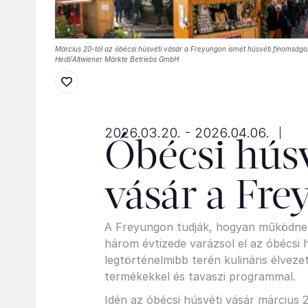
Március 20-tól az óbécsi húsvéti vásár a Freyungon ismét húsvéti finomság
Hedl/Altwiener Märkte Betriebs GmbH
2026.03.20. - 2026.04.06.
Óbécsi húsv
vásár a Fr
A Freyungon tudják, hogyan működnek
három évtizede varázsol el az óbécsi 
legtörténelmibb terén kulináris élvez
termékekkel és tavaszi programmal.
Idén az óbécsi húsvéti vásár március 20