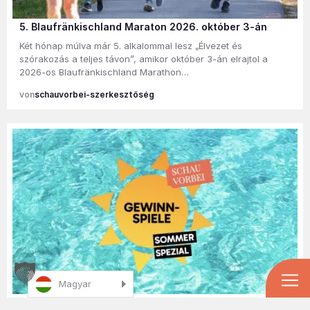
5. Blaufränkischland Maraton 2026. október 3-án
Két hónap múlva már 5. alkalommal lesz „Élvezet és
szórakozás a teljes távon”, amikor október 3-án elrajtol a
2026-os Blaufränkischland Marathon…
schauvorbei-szerkesztőség
Magyar
Nyári különlegesség: Szuper nyereményjátékok –