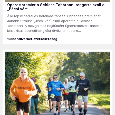
Operettpremier a Schloss Taborban: tengerre száll a
„Bécsi vér”
Álló tapsviharral és hatalmas tapssal ünnepelte premierjét
Johann Strauss „Bécsi vér” című operettje a Schloss
Taborban. A mozgalmas hajóútként újjáértelmezett darab a
klasszikus operetthangzást ötvözi a modern…
schauvorbei-szerkesztőség