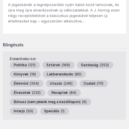
A jegeskávék a legnépszerűbb nyári italok közé tartoznak, és
újra meg újra elvarázsolnak új változataikkal. A J. Hornig ezen
négy receptötletével a klasszikus jegeskávé teljesen új
értelmezést kap – egyszerűen elkészítve,…
Böngészés
Érdeklődési kör
Politika
(
121
)
Sztárok
(
169
)
Gazdaság
(
353
)
Könyvek
(
19
)
Lakberendezés
(
80
)
Életmód
(
354
)
Utazás
(
246
)
Család
(
111
)
Élvezetek
(
232
)
Receptek
(
84
)
Bónusz (nem jelenik meg a kezdőlapon)
(
6
)
Interjú
(
50
)
Speciális
(
1
)