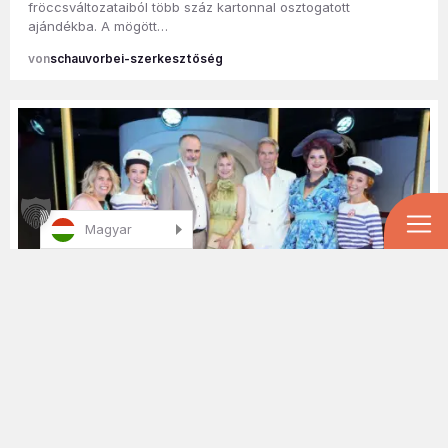
fröccsváltozataiból több száz kartonnal osztogatott
ajándékba. A mögött…
schauvorbei-szerkesztőség
Magyar
Operettpremier a Schloss Taborban: tengerre száll a
„Bécsi vér”
Álló tapsviharral és hatalmas tapssal ünnepelte premierjét