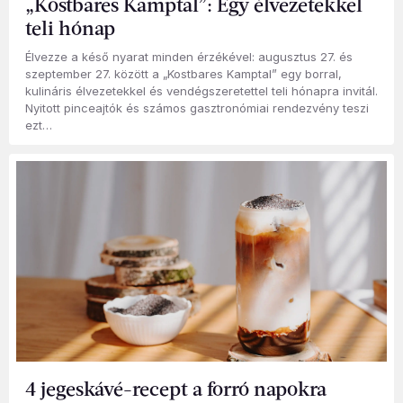
„Kostbares Kamptal”: Egy élvezetekkel
teli hónap
Élvezze a késő nyarat minden érzékével: augusztus 27. és
szeptember 27. között a „Kostbares Kamptal” egy borral,
kulináris élvezetekkel és vendégszeretettel teli hónapra invitál.
Nyitott pinceajtók és számos gasztronómiai rendezvény teszi
ezt…
4 jegeskávé-recept a forró napokra