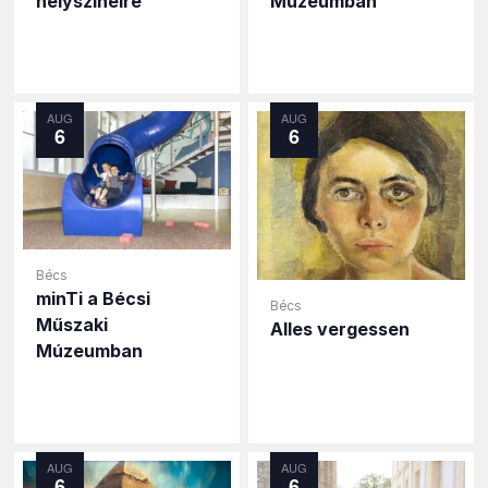
helyszíneire
Múzeumban
AUG
AUG
6
6
Bécs
minTi a Bécsi
Bécs
Műszaki
Alles vergessen
Múzeumban
AUG
AUG
6
6