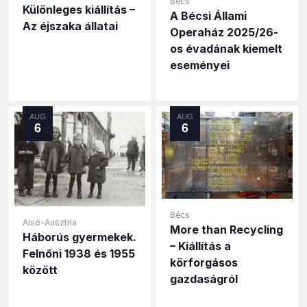
Bécs
Különleges kiállítás –
A Bécsi Állami
Az éjszaka állatai
Operaház 2025/26-
os évadának kiemelt
eseményei
AUG
AUG
6
6
Bécs
Alsó-Ausztria
More than Recycling
Háborús gyermekek.
– Kiállítás a
Felnőni 1938 és 1955
körforgásos
között
gazdaságról