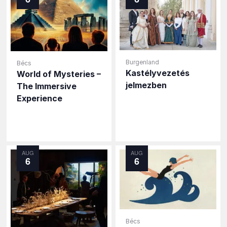
Burgenland
Bécs
Kastélyvezetés
World of Mysteries –
jelmezben
The Immersive
Experience
AUG
AUG
6
6
Bécs