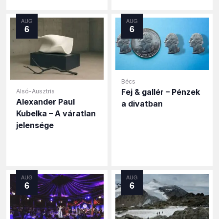
AUG
AUG
6
6
Bécs
Fej & gallér – Pénzek
Alsó-Ausztria
Alexander Paul
a divatban
Kubelka – A váratlan
jelensége
AUG
AUG
6
6