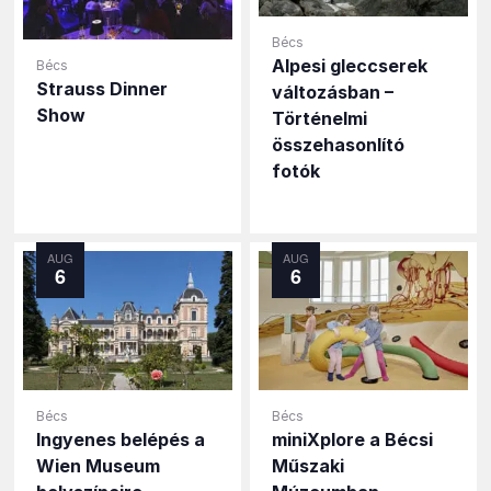
Bécs
Alpesi gleccserek
Bécs
Strauss Dinner
változásban –
Show
Történelmi
összehasonlító
fotók
AUG
AUG
6
6
Bécs
Bécs
Ingyenes belépés a
miniXplore a Bécsi
Wien Museum
Műszaki