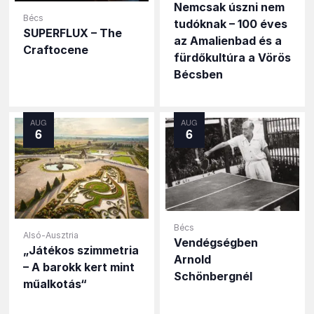
Nemcsak úszni nem
Bécs
tudóknak – 100 éves
SUPERFLUX – The
az Amalienbad és a
Craftocene
fürdőkultúra a Vörös
Bécsben
AUG
AUG
6
6
Bécs
Alsó-Ausztria
Vendégségben
„Játékos szimmetria
Arnold
– A barokk kert mint
Schönbergnél
műalkotás“