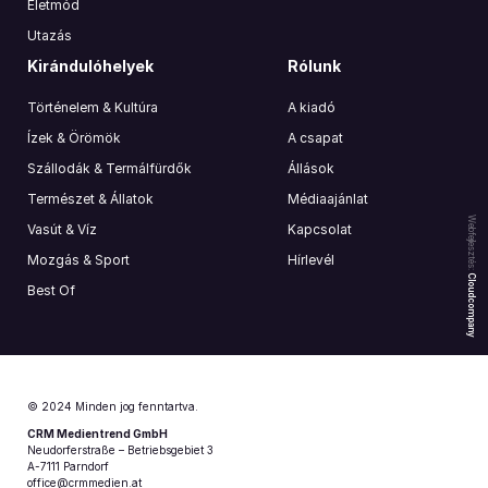
Életmód
Utazás
Kirándulóhelyek
Rólunk
Történelem & Kultúra
A kiadó
Ízek & Örömök
A csapat
Szállodák & Termálfürdők
Állások
Természet & Állatok
Médiaajánlat
Webfejlesztés:
Vasút & Víz
Kapcsolat
Mozgás & Sport
Hírlevél
Cloudcompany
Best Of
© 2024 Minden jog fenntartva.
CRM Medientrend GmbH
Neudorferstraße – Betriebsgebiet 3
A-7111 Parndorf
office@crmmedien.at