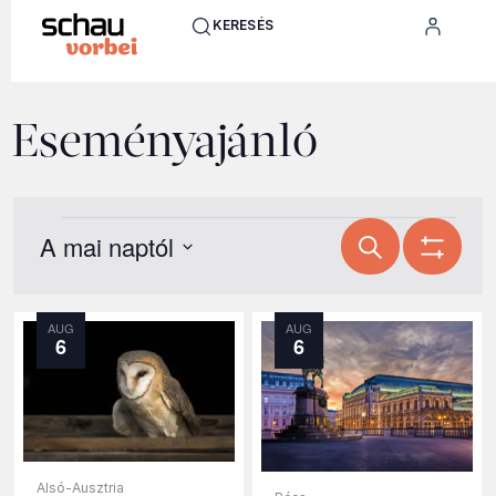
KERESÉS
Eseményajánló
Esemény
A mai naptól
Keresett kifejezés
keresése
Show Filte
Válasszon
dátumot.
és
Események
AUG
AUG
nézet
6
6
listája
választás
fényképes
nézetben
Alsó-Ausztria