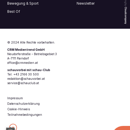
Bewegung & Sport
Newsletter
Cloudcompany
Best Of
© 2024 Alle Rechte vorbehalten.
CRM Medientrend GmbH
Neudorferstraße – Betriebsgebiet 3
A-7111 Parndorf
office@crmmedien.at
schauvorbei mit schau-Club
Tel. +43 2166 30 500
redaktion@schauvorbei.at
service@schauclub.at
Impressum
Datenschutzerklärung
Cookie-Hinweis
Teilnahmebedingungen