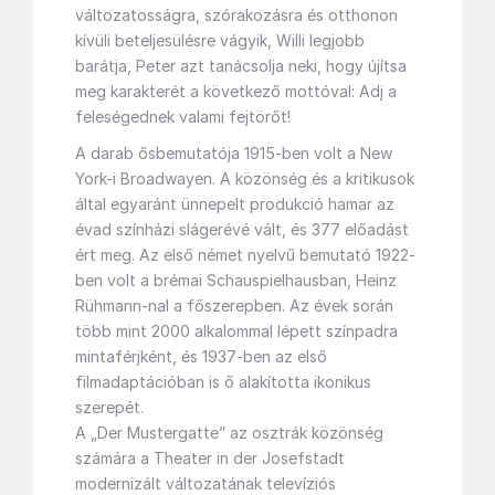
változatosságra, szórakozásra és otthonon
kívüli beteljesülésre vágyik, Willi legjobb
barátja, Peter azt tanácsolja neki, hogy újítsa
meg karakterét a következő mottóval: Adj a
feleségednek valami fejtörőt!
A darab ősbemutatója 1915-ben volt a New
York-i Broadwayen. A közönség és a kritikusok
által egyaránt ünnepelt produkció hamar az
évad színházi slágerévé vált, és 377 előadást
ért meg. Az első német nyelvű bemutató 1922-
ben volt a brémai Schauspielhausban, Heinz
Rühmann-nal a főszerepben. Az évek során
több mint 2000 alkalommal lépett színpadra
mintaférjként, és 1937-ben az első
filmadaptációban is ő alakította ikonikus
szerepét.
A „Der Mustergatte” az osztrák közönség
számára a Theater in der Josefstadt
modernizált változatának televíziós