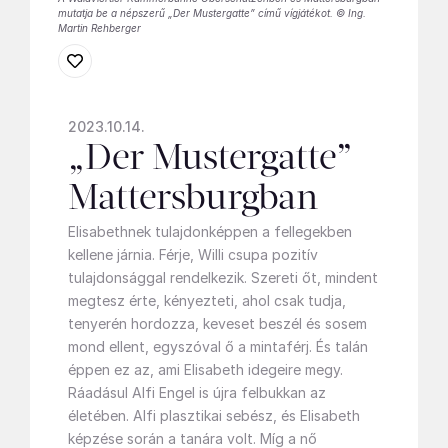
mutatja be a népszerű „Der Mustergatte” című vígjátékot. © Ing.
Martin Rehberger
2023.10.14.
„Der Mustergatte”
Mattersburgban
Elisabethnek tulajdonképpen a fellegekben
kellene járnia. Férje, Willi csupa pozitív
tulajdonsággal rendelkezik. Szereti őt, mindent
megtesz érte, kényezteti, ahol csak tudja,
tenyerén hordozza, keveset beszél és sosem
mond ellent, egyszóval ő a mintaférj. És talán
éppen ez az, ami Elisabeth idegeire megy.
Ráadásul Alfi Engel is újra felbukkan az
életében. Alfi plasztikai sebész, és Elisabeth
képzése során a tanára volt. Míg a nő