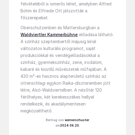
felvételéből is ismerős lehet, amelyben Alfred
Böhm és Elfriede Ott játszották a
főszerepeket.
Oberschützenben és Mattersburgban a
Waldviertler Kammerbühne
előadása látható.
A színház szeptembertől májusig kínál
változatos kulturális programot, saját
produkciókkal és vendégelőadásokkal a
színház, gyermekszínház, zene, irodalom,
kabaré és kisstílű művészetek műfajában. A
420 m²-es hasznos alapterületű színház az
ottenschlagi egykori Raika-díszteremben jött
létre, Alsó-Waldviertelben. A nézőtér 120
férőhelyes, két kerekesszékes hellyel
rendelkezik, és akadálymentesen
megközelíthető.
wernerschuster
2024.06.20.