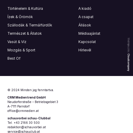
Történelem & Kultúra
A kiadó
Ízek & Örömök
A csapat
Szállodák & Termálfürdők
Állások
Természet & Állatok
Médiaajánlat
Webfejlesztés:
Vasút & Víz
Kapcsolat
Mozgás & Sport
Hírlevél
Cloudcompany
Best Of
© 2024 Minden jog fenntartva.
CRM Medientrend GmbH
Neudorferstraße – Betriebsgebiet 3
A-7111 Parndorf
office@crmmedien.at
schauvorbei schau-Clubbal
Tel. +43 2166 30 500
redaktion@schauvorbei.at
service@schauclub.at