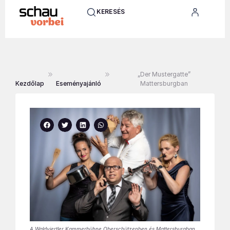
KERESÉS
„Der Mustergatte”
Kezdőlap
Eseményajánló
Mattersburgban
A Waldviertler Kammerbühne Oberschützenben és Mattersburgban