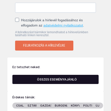
Hozzájárulok a hírlevél fogadásához és
elfogadom az
adatvédelmi nyilatkozatot
.
A feliratkozást bármikor lemondhatod a hírlevelünkben
található linken keresztül.
FELIRATKOZÁS A HÍRLEVÉLRE
Ez tetszhet neked:
ÖSSZES ESEMÉNYAJÁNLÓ
Érdekes témák:
CSALÁD
SZTÁROK
GAZDASÁG
BURGENLAND
KÖNYVEK
POLITIKA
ÚJ