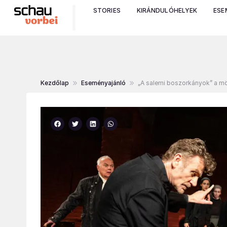
STORIES
KIRÁNDULÓHELYEK
ESE
Kezdőlap
Eseményajánló
„A salemi boszorkányok” a mö