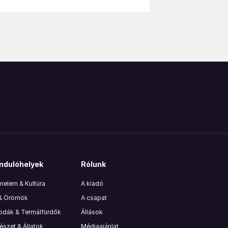
ndulóhelyek
Rólunk
nelem & Kultúra
A kiadó
 & Örömök
A csapat
lodák & Termálfürdők
Állások
szet & Állatok
Médiaajánlat