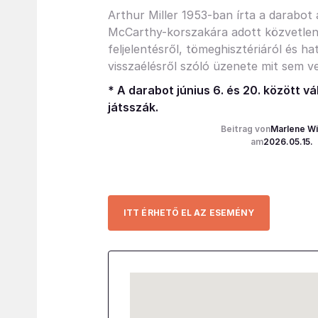
Arthur Miller 1953-ban írta a darabot
McCarthy-korszakára adott közvetlen 
feljelentésről, tömeghisztériáról és h
visszaélésről szóló üzenete mit sem ve
* A darabot június 6. és 20. között v
játsszák.
Marlene W
2026.05.15.
ITT ÉRHETŐ EL AZ ESEMÉNY