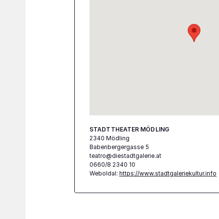
STADTTHEATER MÖDLING
2340 Mödling
Babenbergergasse 5
teatro@diestadtgalerie.at
0660/8 2340 10
Weboldal:
https://www.stadtgaleriekultur.info