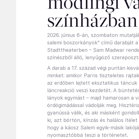
mödlingi vá
színházban
2026. június 6-án, szombaton mutatják
salemi boszorkányok” című darabját a 
Stadttheaterben – Sam Madwar rende
színészből álló, lenyűgöző szereposzt
A darab a 17. század végi puritán kis
minket: amikor Parris tiszteletes rajta
az erdőben lejtett eksztatikus táncuk
láncreakció veszi kezdetét. A bünteté
lányok egymást – majd hamarosan a vár
ördögimádással vádolják meg. Hisztéria
gyanússá válik, és aki másként gondo
ki, azt börtön, kínzás és halálos ítélet
hogy a káosz Salem egyik-másik lakój
nyomasztóbbá teszi a történetet.