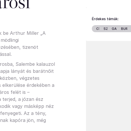
rosi
Érdekes témák:
CSALÁD
SZTÁROK
GAZDASÁ
BURG
 be Arthur Miller „A
mödlingi
zésében, tizenöt
ással.
városba, Salembe kalauzol
kapja lányát és barátnőit
 közben, végzetes
s elkerülése érdekében a
os felét is –
 terjed, a józan ész
lkodik vagy másképp néz
 fenyegeti. Az a tény,
ának kapóra jön, még