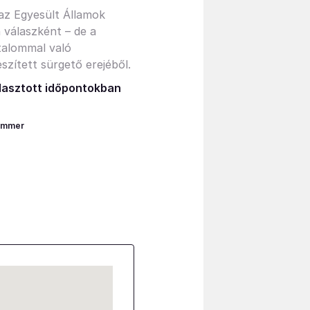
 az Egyesült Államok
válaszként – de a
atalommal való
szített sürgető erejéből.
álasztott időpontokban
immer