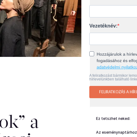
Vezetéknév:
Hozzájárulok a hírlev
fogadásához és elf
adatvédelmi nyilatko
A feliratkozást bármikor lem
hírlevelünkben található link
FELIRATKOZÁS A HÍR
ok” a
Ez tetszhet neked:
Az eseménynaptárhoz