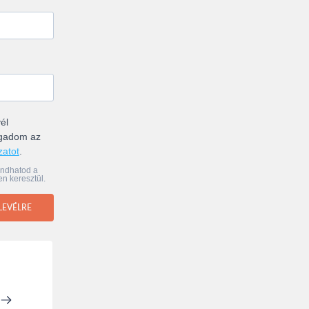
él
ogadom az
zatot
.
ondhatod a
en keresztül.
LEVÉLRE