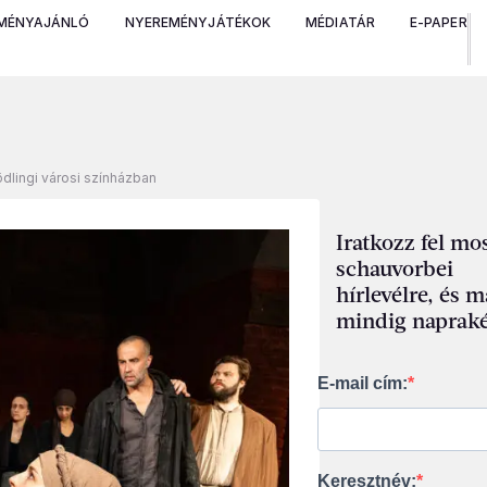
MÉNYAJÁNLÓ
NYEREMÉNYJÁTÉKOK
MÉDIATÁR
E-PAPER
dlingi városi színházban
Iratkozz fel mos
schauvorbei
hírlevélre, és 
mindig napraké
E-mail cím:
Keresztnév: