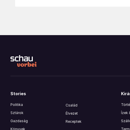
Stories
Kirá
Politika
Törté
Család
Sztárok
Ízek
Élvezet
Gazdaság
Szál
Receptek
Könyvek
Termé