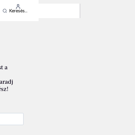
t a
maradj
sz!