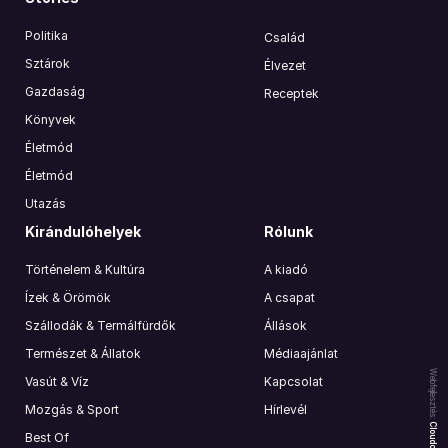
Politika
Család
Sztárok
Élvezet
Gazdaság
Receptek
Könyvek
Életmód
Életmód
Utazás
Kirándulóhelyek
Rólunk
Történelem & Kultúra
A kiadó
Ízek & Örömök
A csapat
Szállodák & Termálfürdők
Állások
Természet & Állatok
Médiaajánlat
Webfejlesztés:
Vasút & Víz
Kapcsolat
Mozgás & Sport
Hírlevél
Best Of