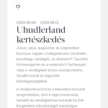
2026.06.06. - 2026.09.13.
Uhudlerland
kertészkedés
Június, július, augusztus és szeptember
bizonyos napjain a heiligenbrunni történelmi
pincehegy vendéglői, az eltendorfi Tauchers
Hofweingarten és a rudersdorfi Sattlerpark
várja a vendégeket közös összejövetelre,
Uhudler borral és regionális
különlegességekkel.
A rendezvénysorozat a klasszikus borozók
újragondolása, ahol a régió borászatai,
termelői és vendéglátósai mutatják be Dél-
Burgenland sokszínűségét barátságos