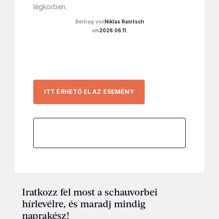
légkörben.
Niklas Ranitsch
2026.06.11.
ITT ÉRHETŐ EL AZ ESEMÉNY
Iratkozz fel most a schauvorbei
hírlevélre, és maradj mindig
naprakész!