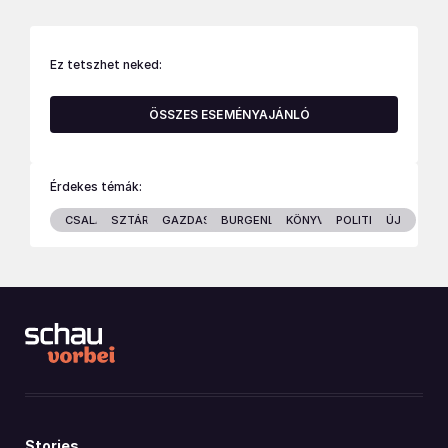
Ez tetszhet neked:
ÖSSZES ESEMÉNYAJÁNLÓ
Érdekes témák:
CSALÁD
SZTÁROK
GAZDASÁG
BURGENLAND
KÖNYVEK
POLITIKA
ÚJ
Stories