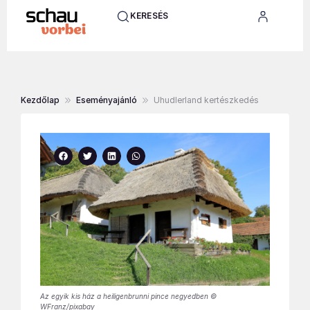
KERESÉS
Kezdőlap
Eseményajánló
Uhudlerland kertészkedés
Az egyik kis ház a heiligenbrunni pince negyedben ©
WFranz/pixabay