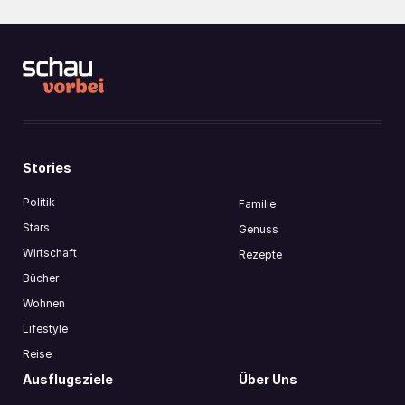
7122 Gols
PFARRKIRCHE ST. JOHANNES
Vinzenz-Muchitsch-Straße 60
8020 Graz
STADTSAAL EBENFURTH
Rathausstraße 1
2490 Ebenfurth
SPITZENFABRIK ST. PÖLTEN
Spitzenfabrikstrasse 2
3107 St. Pölten
office@spitzenfabrik.at
https://www.spitzenfabrik.at/