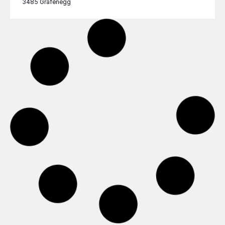
3485 Grafenegg
LANDHOF LADEN KITTSEE
Untere Haupststraße 15
2421 Kittsee
FORUM FROHNER
Minoritenplatz 4
3500 Krems-Stein
NIBELUNGENVIERTEL
Kriemhildplatz und Umgebung
1150 Kriemhildplatz
EVANGELISCHES GEMEINDEZENTRUM GOLS
Dr. Martin Luther-Platz 1