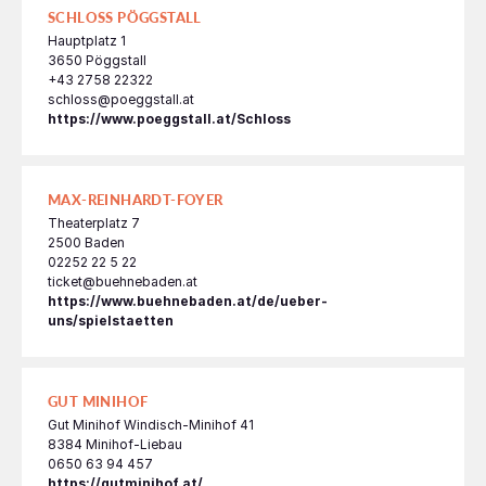
SCHLOSS PÖGGSTALL
Hauptplatz 1
3650 Pöggstall
+43 2758 22322
schloss@poeggstall.at
https://www.poeggstall.at/Schloss
MAX-REINHARDT-FOYER
Theaterplatz 7
2500 Baden
02252 22 5 22
ticket@buehnebaden.at
https://www.buehnebaden.at/de/ueber-
uns/spielstaetten
GUT MINIHOF
Gut Minihof Windisch-Minihof 41
8384 Minihof-Liebau
0650 63 94 457
https://gutminihof.at/