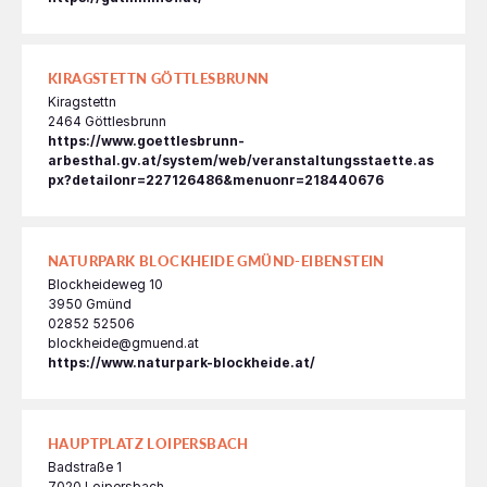
KIRAGSTETTN GÖTTLESBRUNN
Kiragstettn
2464 Göttlesbrunn
https://www.goettlesbrunn-
arbesthal.gv.at/system/web/veranstaltungsstaette.as
px?detailonr=227126486&menuonr=218440676
NATURPARK BLOCKHEIDE GMÜND-EIBENSTEIN
Blockheideweg 10
3950 Gmünd
02852 52506
blockheide@gmuend.at
https://www.naturpark-blockheide.at/
HAUPTPLATZ LOIPERSBACH
Badstraße 1
7020 Loipersbach