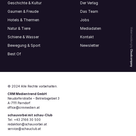
ARCHITEKTURZENTRUM WIEN
Museumsplatz 1
1070 Wien
01 522 31 15
https://www.azw.at/de/
OBERWART
OBERWART
7400 Oberwart
PRATER DOME
Riesenradpl. 7
1020 Wien