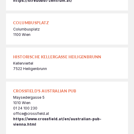
https://streuobst-zentrum.at/
COLUMBUSPLATZ
Columbusplatz
1100 Wien
HISTORISCHE KELLERGASSE HEILIGENBRUNN
Kellerviertel
7522 Heiligenbrunn
CROSSFIELD’S AUSTRALIAN PUB
Maysedergasse 5
1010 Wien
01 24 100 230
office@crossfield.at
https://www.crossfield.at/en/australian-pub-
vienna.html