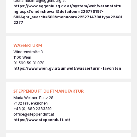
tourismusinfo@eggenburg.at
https://www.eggenburg.gv.at/system/web/veranstaltu
ng.aspx?cmd=showall&detailonr=226778197-
583&gnr_search=583&menuonr=225271478&typ=22481
2277
WASSERTURM
Windtenstraße 3
1100 Wien
01 599 59 31 078
https://www.wien.gv.at/umwelt/wasserturm-favoriten
STEPPENDUFT DUFTMANUFAKTUR
Maria Weitner-Platz 28
7132 Frauenkirchen
+43 (0) 680 2383319
office@steppenduft.at
https://www.steppenduft.at/