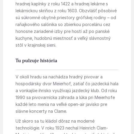
hradnej kaplnky z roku 1422 a hradnej lekárne s
lekárnickou skriňou z roku 1603. Obzvlášť pôsobivé
sú súkromné obytné priestory grófskej rodiny – od
raňajkového salónika so zbierkou porcelánu cez
honosne zariadené izby pre hostí až po panské
kuchyne, hudobnú miestnosť a veľký slávnostný
stôl v krajinskej sieni.
Tu pulzuje história
V okolí hradu sa nachádza hradný pivovar a
hospodársky dvor Meierhof, zatiaľ čo jazdecká hala
a vonkajšie ihrisko využívajú jazdecký klub. Od roku
1990 sa pivovarnícka záhrada a lúka pri Meierhofe
každé leto menia na veľké open-air javisko pre
slávne koncerty na Clame.
Už skoro sa tu kládol dôraz na moderné
technológie. V roku 1923 nechal Heinrich Clam-