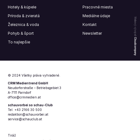
Hotely & kúpele
Pracovné miesta
Príroda & zvieratá
Mediálne údaje
Webový vývoj od
Železnica & voda
Kontakt
Pohyb & šport
Newsletter
Cloudcompany
To najlepšie
© 2024 Všetky práva vyhradené.
CRM Medientrend GmbH
Neudorferstraße – Betriebsgebiet 3
A-7111 Parndorf
office@crmmedien.at
schauvorbei so schau-Club
Tel. +43 2166 30 500
redaktion@schauvorbei.at
service@schauclub.at
Tiráž