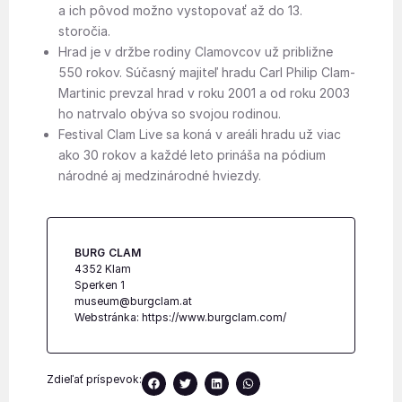
a ich pôvod možno vystopovať až do 13.
storočia.
Hrad je v držbe rodiny Clamovcov už približne
550 rokov. Súčasný majiteľ hradu Carl Philip Clam-
Martinic prevzal hrad v roku 2001 a od roku 2003
ho natrvalo obýva so svojou rodinou.
Festival Clam Live sa koná v areáli hradu už viac
ako 30 rokov a každé leto prináša na pódium
národné aj medzinárodné hviezdy.
BURG CLAM
4352 Klam
Sperken 1
museum@burgclam.at
Webstránka:
https://www.burgclam.com/
Zdieľať príspevok: