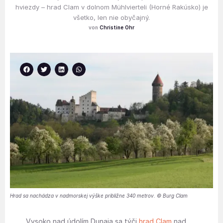
hviezdy – hrad Clam v dolnom Mühlvierteli (Horné Rakúsko) je
všetko, len nie obyčajný.
Christine Ohr
Hrad sa nachádza v nadmorskej výške približne 340 metrov. © Burg Clam
Vysoko nad údolím Dunaja sa týči
hrad Clam
nad