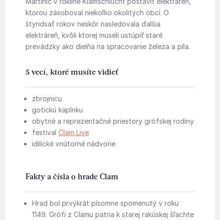
Martinic v rokline Klamschlucht postaviť elektráreň,
ktorou zásoboval niekoľko okolitých obcí. O
štyridsať rokov neskôr nasledovala ďalšia
elektráreň, kvôli ktorej museli ustúpiť staré
prevádzky ako dielňa na spracovanie železa a píla.
5 vecí, ktoré musíte vidieť
zbrojnicu
gotickú kaplnku
obytné a reprezentačné priestory grófskej rodiny
festival
Clam Live
idilické vnútorné nádvorie
Fakty a čísla o hrade Clam
Hrad bol prvýkrát písomne spomenutý v roku
1149. Grófi z Clamu patria k starej rakúskej šľachte