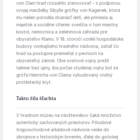
von Clam hrad rozsiahlo zrenovovať – s podporou
svojej manželky Sibylle grófky von Kagenek, ktorá
mu nielen porodila dvanásť detí, ale priniesla aj
majetok a sociálne cítenie: svedčia o tom miestny
kostol, nemocnica a zeleninová záhrada pre
obyvateľov Klamu. V 18. storočí vznikli hospodárske
budovy vonkajšieho hradného nádvoria, zatiaľ čo
hrad sa postupne premieňal z pevnosti na
obývateľný zámok. Obe svetové vojny prežil
takmer bez ujmy, iba počas studenej vojny bol za
grófa Heinricha von Clama vybudovaný civilný
protiletecký kryt.
Takto žila šľachta
V hradnom múzeu na návštevníkov čaká množstvo
autenticky zachovaných priestorov. Pôsobivé
trojposchodové arkádové nádvorie vedie do
zbrojnice s historickým brnením, ďalej do gotickej