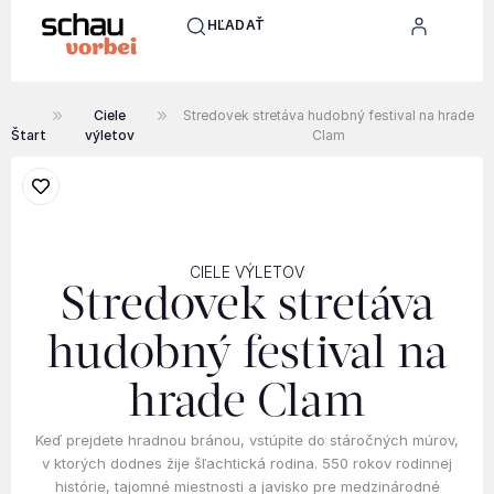
HĽADAŤ
Ciele
Stredovek stretáva hudobný festival na hrade
Štart
výletov
Clam
CIELE VÝLETOV
Stredovek stretáva
hudobný festival na
hrade Clam
Keď prejdete hradnou bránou, vstúpite do stáročných múrov,
v ktorých dodnes žije šľachtická rodina. 550 rokov rodinnej
histórie, tajomné miestnosti a javisko pre medzinárodné