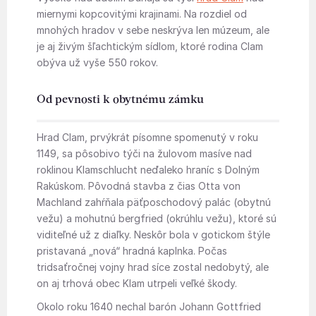
miernymi kopcovitými krajinami. Na rozdiel od
mnohých hradov v sebe neskrýva len múzeum, ale
je aj živým šľachtickým sídlom, ktoré rodina Clam
obýva už vyše 550 rokov.
Od pevnosti k obytnému zámku
Hrad Clam, prvýkrát písomne spomenutý v roku
1149, sa pôsobivo týči na žulovom masíve nad
roklinou Klamschlucht neďaleko hraníc s Dolným
Rakúskom. Pôvodná stavba z čias Otta von
Machland zahŕňala päťposchodový palác (obytnú
vežu) a mohutnú bergfried (okrúhlu vežu), ktoré sú
viditeľné už z diaľky. Neskôr bola v gotickom štýle
pristavaná „nová“ hradná kaplnka. Počas
tridsaťročnej vojny hrad síce zostal nedobytý, ale
on aj trhová obec Klam utrpeli veľké škody.
Okolo roku 1640 nechal barón Johann Gottfried