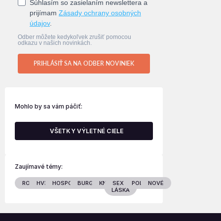
Súhlasím so zasielaním newslettera a
prijímam
Zásady ochrany osobných
údajov
.
Odber môžete kedykoľvek zrušiť pomocou
odkazu v našich novinkách.
PRIHLÁSIŤ SA NA ODBER NOVINIEK
Mohlo by sa vám páčiť:
VŠETKY VÝLETNÉ CIELE
Zaujímavé témy:
RODINA
HVIEZDY
HOSPODÁRSTVO
BURGENLAND
KNIHY
SEX &
POLITIKA
NOVÉ
LÁSKA