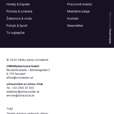
Hotely & kúpele
Pracovné miesta
Príroda & zvieratá
Mediálne údaje
Webový vývoj od
Železnica & voda
Kontakt
Pohyb & šport
Newsletter
Cloudcompany
To najlepšie
© 2024 Všetky práva vyhradené.
CRM Medientrend GmbH
Neudorferstraße – Betriebsgebiet 3
A-7111 Parndorf
office@crmmedien.at
schauvorbei so schau-Club
Tel. +43 2166 30 500
redaktion@schauvorbei.at
service@schauclub.at
Tiráž
Zásady ochrany osobných údajov