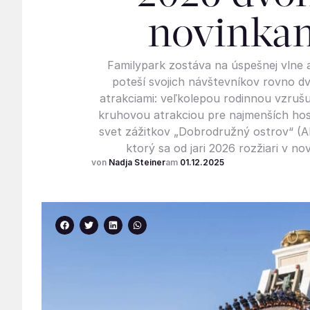
novinka
Familypark zostáva na úspešnej vlne 
poteší svojich návštevníkov rovno 
atrakciami: veľkolepou rodinnou vzruš
kruhovou atrakciou pre najmenších host
svet zážitkov „Dobrodružný ostrov“ (A
ktorý sa od jari 2026 rozžiari v no
Nadja Steiner
01.12.2025