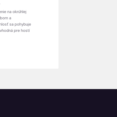
.
nie na okrúhlej
hrbom a
hlosť sa pohybuje
 vhodná pre hostí