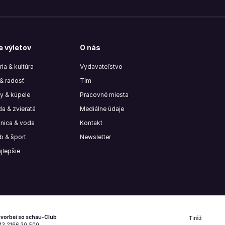
e výletov
O nás
ria & kultúra
Vydavateľstvo
& radosť
Tím
y & kúpele
Pracovné miesta
da & zvieratá
Mediálne údaje
znica & voda
Kontakt
b & šport
Newsletter
jlepšie
vorbei so schau-Club
Tiráž
+43 2166 30 500