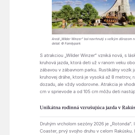
Areál „Wilder Winzer“ bol navrhnutý s veľkým dôrazom n
detail. © Familypark
S atrakciou „Wilder Winzer“ vzniká nová, s lá
kruhová jazda, ktorá deti už v ranom veku ob
zábavou v zábavnom parku. Rustikálny vozík ja
kruhovej dráhe, ktorá je vysoká až 8 metrov, 
dozadu, ale vždy vodorovne. Atrakcia je vho
cm v sprievode a od 105 cm môžu deti nastúpi
Unikátna rodinná vzrušujúca jazda v Rakú
Druhým vrcholom sezóny 2026 je „Rotonda“. I
Coaster, prvý svojho druhu v celom Rakúsku. 