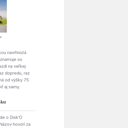
a
skou navrhnutá
oznamuje so
zdí na veľkej
raz dopredu, raz
dná od výšky 75
ť aj samy.
sku
de o Disk’O
Názov hovorí za