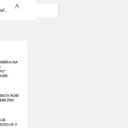
EMIÉRA NA
:
RV“
MORE
EICH ROBÍ
IEBEŽNÚ
JE:
BODUJE V