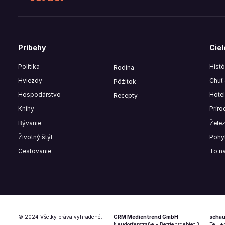
Príbehy
Ciel
Politika
Histó
Rodina
Hviezdy
Chuť 
Pôžitok
Hospodárstvo
Hotel
Recepty
Knihy
Príro
Bývanie
Žele
Životný štýl
Pohy
Cestovanie
To na
© 2024 Všetky práva vyhradené.
CRM Medientrend GmbH
schau
Neudorferstraße – Betriebsgebiet 3
Tel. 