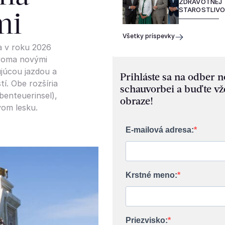
ZDRAVOTNEJ
STAROSTLIVO
mi
Všetky príspevky
a v roku 2026
dvoma novými
ujúcou jazdou a
Prihláste sa na odber 
í. Obe rozšíria
schauvorbei a buďte vž
benteuerinsel),
obraze!
vom lesku.
E-mailová adresa:
Krstné meno:
Priezvisko: