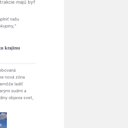
trakcie majú byť
plniť našu
skupiny,“
ku krajinu
rebovaná
ne nová zóna
nemôže ladiť
tarými sudmi a
iny objavia svet,