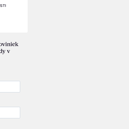
STI
noviniek
dy v