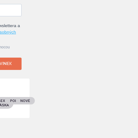
slettera a
osobných
omocou
VINIEK
D
SEX &
POLITIKA
NOVÉ
ÁSKA