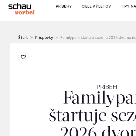
PRÍBEHY
CIELE VÝLETOV
TIPY N
Štart
Príspevky
Familypark štartuje sezónu 2026 dvoma n
PRÍBEH
Familypa
štartuje se
2026 dvo