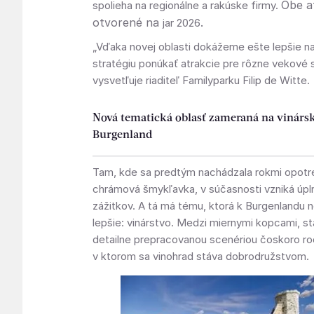
Obe a
spolieha na regionálne a rakúske firmy.
otvorené na
.
jar 2026
„Vďaka novej oblasti dokážeme ešte lepšie na
stratégiu ponúkať atrakcie pre rôzne vekové 
vysvetľuje riaditeľ Familyparku Filip de Witte.
Nová tematická oblasť zameraná na vinárs
Burgenland
Tam, kde sa predtým nachádzala rokmi opot
chrámová šmykľavka, v súčasnosti vzniká úpl
zážitkov. A tá má tému, ktorá k Burgenlandu 
lepšie: vinárstvo. Medzi miernymi kopcami, s
detailne prepracovanou scenériou čoskoro rod
v ktorom sa vinohrad stáva dobrodružstvom.