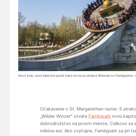
Nové kolo, nová bláznivá jazda čaká na novej atrakcii Rotonda vo Familyparku
Očakávanie v St. Margarethen rastie: S atrak
„Wilder Winzer“ otvára
Familypark
novú kapitol
dobrodružstvo na prvom mieste. Celkovo sa i
milióna eur. Ako zvyčajne, Familypark sa pri 