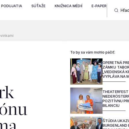
A PODUJATIA
SÚŤAŽE
KNIŽNICA MÉDIÍ
E-PAPER
ovinkami
To by sa vám mohlo páčiť:
OPERETNÁ PR
ZÁMKU TABOR
„VIEDENSKÁ K
VYPLÁVA NA 
rk
THEATERFEST
NIEDERÖSTERR
POZITÍVNU PR
zónu
BILANCIU
ŠTÚDIA UKAZU
ma
BURGENLAND 