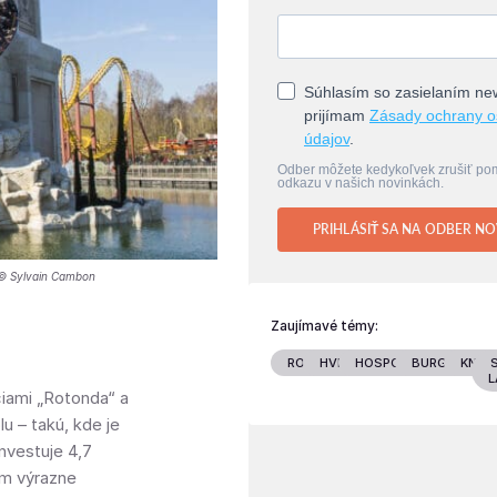
Súhlasím so zasielaním new
prijímam
Zásady ochrany 
údajov
.
Odber môžete kedykoľvek zrušiť p
odkazu v našich novinkách.
PRIHLÁSIŤ SA NA ODBER NO
. © Sylvain Cambon
Zaujímavé témy:
RODINA
HVIEZDY
HOSPODÁRSTVO
BURGENLAN
KNIHY
L
ciami „Rotonda“ a
u – takú, kde je
nvestuje 4,7
tom výrazne