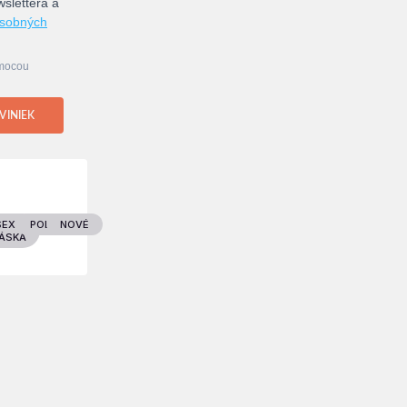
slettera a
osobných
omocou
VINIEK
D
SEX &
POLITIKA
NOVÉ
ÁSKA