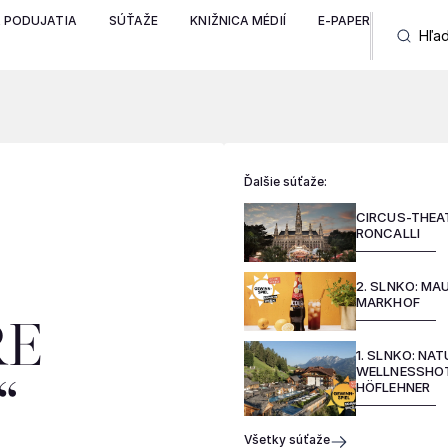
A PODUJATIA
SÚŤAŽE
KNIŽNICA MÉDIÍ
E-PAPER
Ďalšie súťaže:
CIRCUS-THEA
RONCALLI
2. SLNKO: MA
MARKHOF
RE
1. SLNKO: NA
WELLNESSHO
“
HÖFLEHNER
Všetky súťaže