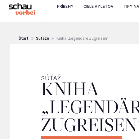
PRÍBEHY
CIELE VÝLETOV
TIPY N
Štart
Súťaže
Kniha „Legendäre Zugreisen“
SÚŤAŽ
KNIHA
„LEGENDÄ
ZUGREISEN