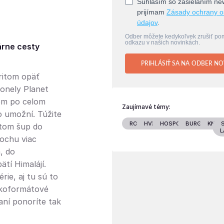
Súhlasím so zasielaním new
prijímam
Zásady ochrany 
údajov
.
Odber môžete kedykoľvek zrušiť p
odkazu v našich novinkách.
árne cesty
PRIHLÁSIŤ SA NA ODBER NO
ritom opäť
Lonely Planet
om po celom
Zaujímavé témy:
o umožní. Túžite
RODINA
HVIEZDY
HOSPODÁRSTVO
BURGENLAN
KNIHY
otom šup do
L
ochu viac
, do
tí Himalájí.
rie, aj tu sú to
ľkoformátové
aní ponoríte tak