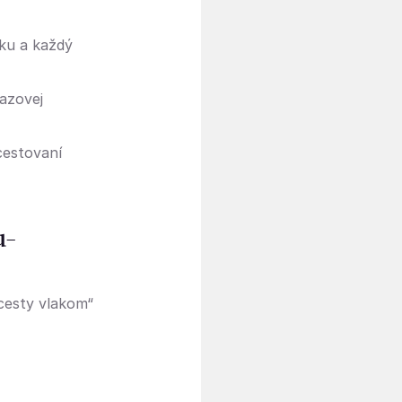
ku a každý
razovej
cestovaní
u-
cesty vlakom“