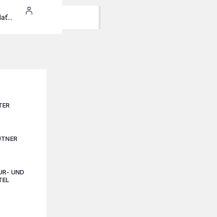
TER
UTNER
TUR- UND
TEL