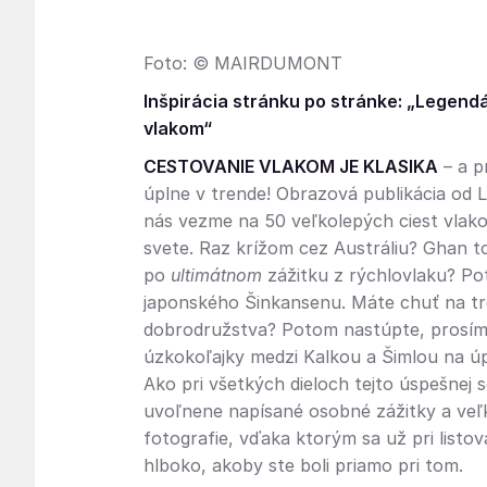
Foto: © MAIRDUMONT
Inšpirácia stránku po stránke: „Legend
vlakom“
CESTOVANIE VLAKOM JE KLASIKA
– a p
úplne v trende! Obrazová publikácia od 
nás vezme na 50 veľkolepých ciest vlak
svete. Raz krížom cez Austráliu? Ghan t
po
ultimátnom
zážitku z rýchlovlaku? P
japonského Šinkansenu. Máte chuť na tr
dobrodružstva? Potom nastúpte, prosím
úzkokoľajky medzi Kalkou a Šimlou na úpä
Ako pri všetkých dieloch tejto úspešnej sé
uvoľnene napísané osobné zážitky a ve
fotografie, vďaka ktorým sa už pri listov
hlboko, akoby ste boli priamo pri tom.