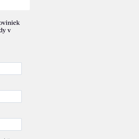
noviniek
dy v