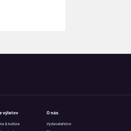
e výletov
O nás
ria & kultúra
Vydavateľstvo