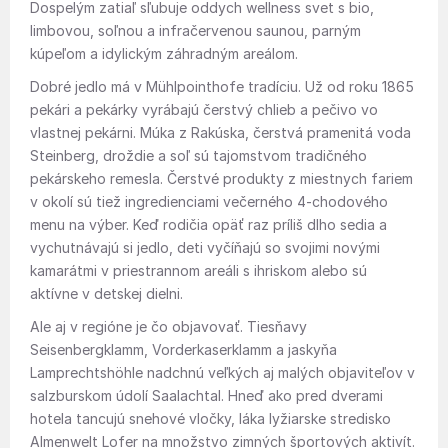
Dospelým zatiaľ sľubuje oddych wellness svet s bio,
limbovou, soľnou a infračervenou saunou, parným
kúpeľom a idylickým záhradným areálom.
Dobré jedlo má v Mühlpointhofe tradíciu. Už od roku 1865
pekári a pekárky vyrábajú čerstvý chlieb a pečivo vo
vlastnej pekárni. Múka z Rakúska, čerstvá pramenitá voda
Steinberg, droždie a soľ sú tajomstvom tradičného
pekárskeho remesla. Čerstvé produkty z miestnych fariem
v okolí sú tiež ingredienciami večerného 4-chodového
menu na výber. Keď rodičia opäť raz príliš dlho sedia a
vychutnávajú si jedlo, deti vyčíňajú so svojimi novými
kamarátmi v priestrannom areáli s ihriskom alebo sú
aktívne v detskej dielni.
Ale aj v regióne je čo objavovať. Tiesňavy
Seisenbergklamm, Vorderkaserklamm a jaskyňa
Lamprechtshöhle nadchnú veľkých aj malých objaviteľov v
salzburskom údolí Saalachtal. Hneď ako pred dverami
hotela tancujú snehové vločky, láka lyžiarske stredisko
Almenwelt Lofer na množstvo zimných športových aktivít.