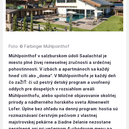
Foto: © Färbinger Mühlpointhof
Mühlpointhof v salzburskom údolí Saalachtal je
miesto plné živej remeselnej zručnosti a srdečnej
pohostinnosti. V izbách a apartmánoch sa každý
hneď cíti ako „doma“. V Mühlpointhofe je každý deň
čo zaŽIŤ: či už pestrý detský program a uvoľnený
oddych pre dospelých v rozsiahlom areáli
Mühlpointhofu, alebo spoločné objavovanie okolitej
prírody a nádherného horského sveta Almenwelt
Lofer. Úplne bez ohľadu na denný program: hostia sú
rozmaznávaní čerstvým pečivom z vlastnej
majstrovskej pekárne a žiadne želanie nezostane
nesplnené ani pri večernom 4-chodovom menu na