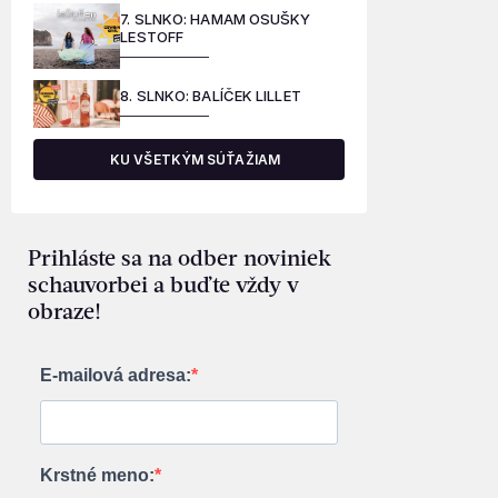
7. SLNKO: HAMAM OSUŠKY
LESTOFF
8. SLNKO: BALÍČEK LILLET
KU VŠETKÝM SÚŤAŽIAM
Prihláste sa na odber noviniek
schauvorbei a buďte vždy v
obraze!
E-mailová adresa:
Krstné meno: