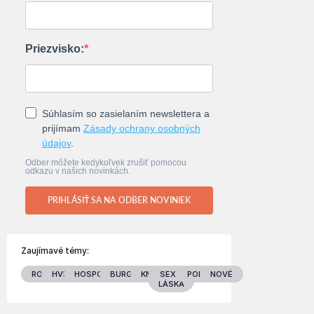
Priezvisko:
Súhlasím so zasielaním newslettera a
prijímam
Zásady ochrany osobných
údajov
.
Odber môžete kedykoľvek zrušiť pomocou
odkazu v našich novinkách.
PRIHLÁSIŤ SA NA ODBER NOVINIEK
Zaujímavé témy:
RODINA
HVIEZDY
HOSPODÁRSTVO
BURGENLAND
KNIHY
SEX &
POLITIKA
NOVÉ
LÁSKA