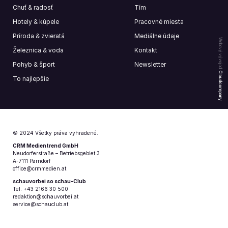
Chuť & radosť
Tím
Hotely & kúpele
Pracovné miesta
Príroda & zvieratá
Mediálne údaje
Webový vývoj od
Železnica & voda
Kontakt
Pohyb & šport
Newsletter
Cloudcompany
To najlepšie
© 2024 Všetky práva vyhradené.
CRM Medientrend GmbH
Neudorferstraße – Betriebsgebiet 3
A-7111 Parndorf
office@crmmedien.at
schauvorbei so schau-Club
Tel. +43 2166 30 500
redaktion@schauvorbei.at
service@schauclub.at