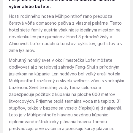
výber alebo bufete.
Hostí rodinného hotela Mühlpointhof ráno prebúdza
čerstvá vôňa domáceho pečiva z vlastnej pekárne. Tento
hotel siete family austria však nie je ideálnym miestom na
dovolenku len pre gurmánov. Hneď 3 prírodné živly a
Almenwelt Lofer nadchnú turistov, cyklistov, golfistov a v
zime lyžiarov.
Mohutný horský svet v okolí mestečka Lofer môžete
obdivovať aj z hotelovej záhrady Feng-Shui s prírodným
jazierkom na kúpanie. Len nedávno bol veľký areál hotela
Mühlpointhof rozšírený o skvelú wellness zónu s vonkajším
bazénom. Svet termálnej vody teraz celoročne
zabezpečuje pôžitok z kúpania na ploche 600 metrov
štvorcových. Príjemne teplá termálna voda má teplotu 31
stupňov, takže v bazéne sa veselo čľapkajú aj tí najmenší.
Leto je v Mühlpointhofe hlavnou sezónou kúpania:
diplomované inštruktorky plávania hravou formou
predvádzajú prvé cvičenia a ponúkajú kurzy plávania.