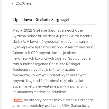
25,70 eur
Tip 4: Iowa – Stefanie Sargnagel
V roku 2022 Stefanie Sargnagel neochotne
vymieňa pohodlnú viedenskú pohovku za letenku
do USA. V Iowe má vyučovať kreatívne písanie na
vysokej škole uprostred ničoho. V malom mestečku
Grinnell s 8 000 obyvateľmi nie je okrem
nekonečných kukuričných polí nič. Spoločnosť jej
robí hudobná legenda Christiane Rösinger.
Spoločne sa vydávajú skúmať prázdnotu.
Nachádzajú obéznych priateľských miestnych
obyvateľov, tradičné rodové roly, obrovské
supermarkety, neuveriteľné párky a pohár plný
nakladaných morčacích žalúdkov.
„Iowa“
od autorky bestsellerov Stefanie Sargnagel
vrhá nezameniteľný pohľad na USA. Sarkasticky,