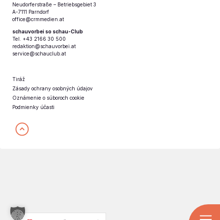
Neudorferstraße – Betriebsgebiet 3
A-7111 Parndorf
office@crmmedien.at
schauvorbei so schau-Club
Tel. +43 2166 30 500
redaktion@schauvorbei.at
service@schauclub.at
Tiráž
Zásady ochrany osobných údajov
Oznámenie o súboroch cookie
Podmienky účasti