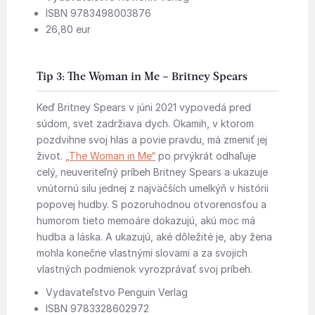
ISBN 9783498003876
26,80 eur
Tip 3: The Woman in Me – Britney Spears
Keď Britney Spears v júni 2021 vypovedá pred
súdom, svet zadržiava dych. Okamih, v ktorom
pozdvihne svoj hlas a povie pravdu, má zmeniť jej
život.
„The Woman in Me“
po prvýkrát odhaľuje
celý, neuveriteľný príbeh Britney Spears a ukazuje
vnútornú silu jednej z najväčších umelkýň v histórii
popovej hudby. S pozoruhodnou otvorenosťou a
humorom tieto memoáre dokazujú, akú moc má
hudba a láska. A ukazujú, aké dôležité je, aby žena
mohla konečne vlastnými slovami a za svojich
vlastných podmienok vyrozprávať svoj príbeh.
Vydavateľstvo Penguin Verlag
ISBN 9783328602972