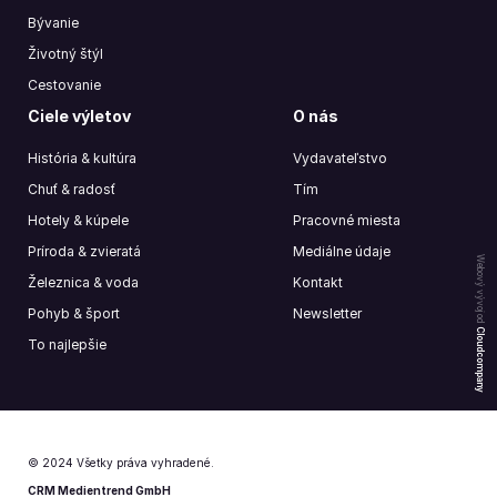
Bývanie
Životný štýl
Cestovanie
Ciele výletov
O nás
História & kultúra
Vydavateľstvo
Chuť & radosť
Tím
Hotely & kúpele
Pracovné miesta
Príroda & zvieratá
Mediálne údaje
Webový vývoj od
Železnica & voda
Kontakt
Pohyb & šport
Newsletter
Cloudcompany
To najlepšie
© 2024 Všetky práva vyhradené.
CRM Medientrend GmbH