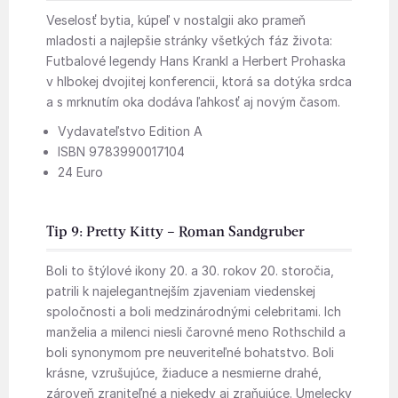
Veselosť bytia, kúpeľ v nostalgii ako prameň
mladosti a najlepšie stránky všetkých fáz života:
Futbalové legendy Hans Krankl a Herbert Prohaska
v hlbokej dvojitej konferencii, ktorá sa dotýka srdca
a s mrknutím oka dodáva ľahkosť aj novým časom.
Vydavateľstvo Edition A
ISBN 9783990017104
24 Euro
Tip 9: Pretty Kitty – Roman Sandgruber
Boli to štýlové ikony 20. a 30. rokov 20. storočia,
patrili k najelegantnejším zjaveniam viedenskej
spoločnosti a boli medzinárodnými celebritami. Ich
manželia a milenci niesli čarovné meno Rothschild a
boli synonymom pre neuveriteľné bohatstvo. Boli
krásne, vzrušujúce, žiaduce a nesmierne drahé,
zároveň zraniteľné a niekedy aj zraňujúce. Umelecky