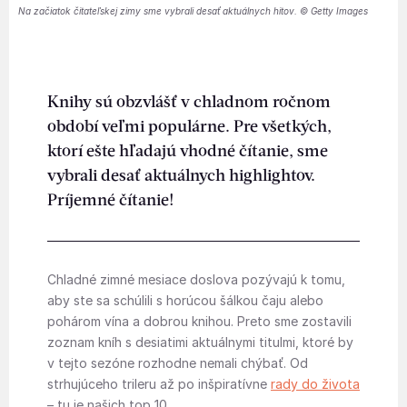
Na začiatok čitateľskej zimy sme vybrali desať aktuálnych hitov. © Getty Images
Knihy sú obzvlášť v chladnom ročnom
období veľmi populárne. Pre všetkých,
ktorí ešte hľadajú vhodné čítanie, sme
vybrali desať aktuálnych highlightov.
Príjemné čítanie!
Chladné zimné mesiace doslova pozývajú k tomu,
aby ste sa schúlili s horúcou šálkou čaju alebo
pohárom vína a dobrou knihou. Preto sme zostavili
zoznam kníh s desiatimi aktuálnymi titulmi, ktoré by
v tejto sezóne rozhodne nemali chýbať. Od
strhujúceho trileru až po inšpiratívne
rady do života
– tu je našich top 10.