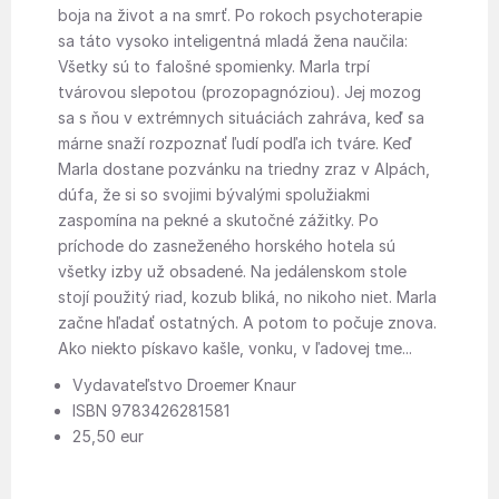
boja na život a na smrť. Po rokoch psychoterapie
sa táto vysoko inteligentná mladá žena naučila:
Všetky sú to falošné spomienky. Marla trpí
tvárovou slepotou (prozopagnóziou). Jej mozog
sa s ňou v extrémnych situáciách zahráva, keď sa
márne snaží rozpoznať ľudí podľa ich tváre. Keď
Marla dostane pozvánku na triedny zraz v Alpách,
dúfa, že si so svojimi bývalými spolužiakmi
zaspomína na pekné a skutočné zážitky. Po
príchode do zasneženého horského hotela sú
všetky izby už obsadené. Na jedálenskom stole
stojí použitý riad, kozub bliká, no nikoho niet. Marla
začne hľadať ostatných. A potom to počuje znova.
Ako niekto pískavo kašle, vonku, v ľadovej tme...
Vydavateľstvo Droemer Knaur
ISBN 9783426281581
25,50 eur