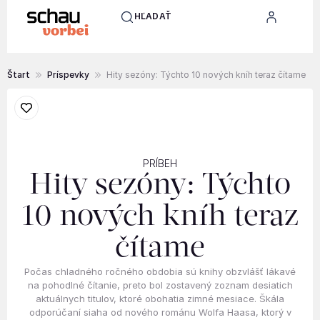
HĽADAŤ
Štart
Príspevky
Hity sezóny: Týchto 10 nových kníh teraz čítame
PRÍBEH
Hity sezóny: Týchto
10 nových kníh teraz
čítame
Počas chladného ročného obdobia sú knihy obzvlášť lákavé
na pohodlné čítanie, preto bol zostavený zoznam desiatich
aktuálnych titulov, ktoré obohatia zimné mesiace. Škála
odporúčaní siaha od nového románu Wolfa Haasa, ktorý v