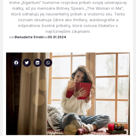
knihe „Eigentum“ humorne rozpráva príbeh svojej umierajúcej
matky, až po memoáre Britney Spears „The Woman in Me“,
ktoré odhaľujú jej neuveriteľný príbeh a vnútornú silu. Tento
zoznam obsahuje žánre ako thrillery, autobiografie a
inšpiratívne životné príbehy, ktoré oslovia čitateľov s
najrôznejšími záujmami.
Bernadette Strobl
05.01.2024