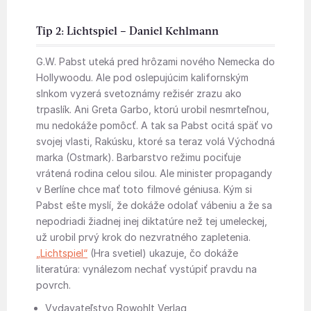
Tip 2: Lichtspiel – Daniel Kehlmann
G.W. Pabst uteká pred hrôzami nového Nemecka do
Hollywoodu. Ale pod oslepujúcim kalifornským
slnkom vyzerá svetoznámy režisér zrazu ako
trpaslík. Ani Greta Garbo, ktorú urobil nesmrteľnou,
mu nedokáže pomôcť. A tak sa Pabst ocitá späť vo
svojej vlasti, Rakúsku, ktoré sa teraz volá Východná
marka (Ostmark). Barbarstvo režimu pociťuje
vrátená rodina celou silou. Ale minister propagandy
v Berlíne chce mať toto filmové géniusa. Kým si
Pabst ešte myslí, že dokáže odolať vábeniu a že sa
nepodriadi žiadnej inej diktatúre než tej umeleckej,
už urobil prvý krok do nezvratného zapletenia.
„Lichtspiel“
(Hra svetiel) ukazuje, čo dokáže
literatúra: vynálezom nechať vystúpiť pravdu na
povrch.
Vydavateľstvo Rowohlt Verlag