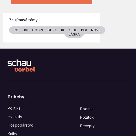
Zaujímavé témy:
RODINA
HVIEZDY
HOSPODÁRSTVO
BURGENLAND
KNIHY
SEX &
POLITIKA
NOVÉ
LÁSKA
Príbehy
Politika
Rodina
Hviezdy
Pôžitok
Hospodárstvo
Recepty
Knihy