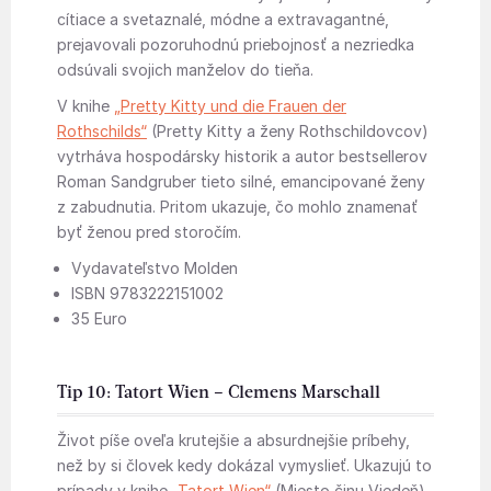
cítiace a svetaznalé, módne a extravagantné,
prejavovali pozoruhodnú priebojnosť a nezriedka
odsúvali svojich manželov do tieňa.
V knihe
„Pretty Kitty und die Frauen der
Rothschilds“
(Pretty Kitty a ženy Rothschildovcov)
vytrháva hospodársky historik a autor bestsellerov
Roman Sandgruber tieto silné, emancipované ženy
z zabudnutia. Pritom ukazuje, čo mohlo znamenať
byť ženou pred storočím.
Vydavateľstvo Molden
ISBN 9783222151002
35 Euro
Tip 10: Tatort Wien – Clemens Marschall
Život píše oveľa krutejšie a absurdnejšie príbehy,
než by si človek kedy dokázal vymyslieť. Ukazujú to
prípady v knihe
„Tatort Wien“
(Miesto činu Viedeň).