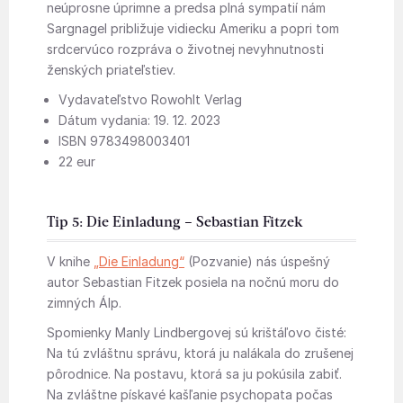
neúprosne úprimne a predsa plná sympatií nám
Sargnagel približuje vidiecku Ameriku a popri tom
srdcervúco rozpráva o životnej nevyhnutnosti
ženských priateľstiev.
Vydavateľstvo Rowohlt Verlag
Dátum vydania: 19. 12. 2023
ISBN 9783498003401
22 eur
Tip 5: Die Einladung – Sebastian Fitzek
V knihe
„Die
Einladung“
(Pozvanie) nás úspešný
autor Sebastian Fitzek posiela na nočnú moru do
zimných Álp.
Spomienky Manly Lindbergovej sú krištáľovo čisté:
Na tú zvláštnu správu, ktorá ju nalákala do zrušenej
pôrodnice. Na postavu, ktorá sa ju pokúsila zabiť.
Na zvláštne pískavé kašľanie psychopata počas