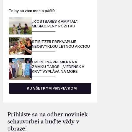
To by sa vám mohlo páčiť:
„KOSTBARES KAMPTAL“:
MESIAC PLNÝ PÔŽITKU
STIBITZER PREKVAPUJE
NEOBVYKLOU LETNOU AKCIOU
OPERETNÁ PREMIÉRA NA
ZÁMKU TABOR: „VIEDENSKÁ
KRV“ VYPLÁVA NA MORE
KU VŠETKÝM PRÍSPEVKOM
Prihláste sa na odber noviniek
schauvorbei a buďte vždy v
obraze!