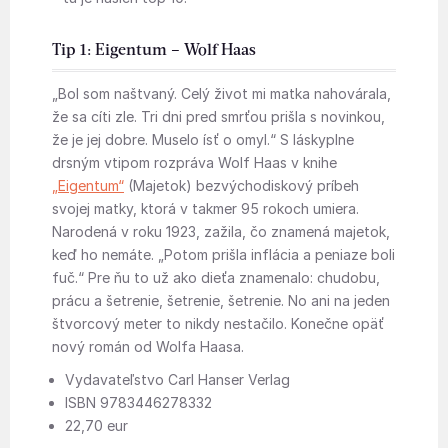
Tip 1: Eigentum – Wolf Haas
„Bol som naštvaný. Celý život mi matka nahovárala,
že sa cíti zle. Tri dni pred smrťou prišla s novinkou,
že je jej dobre. Muselo ísť o omyl.“ S láskyplne
drsným vtipom rozpráva Wolf Haas v knihe
„Eigentum“
(Majetok) bezvýchodiskový príbeh
svojej matky, ktorá v takmer 95 rokoch umiera.
Narodená v roku 1923, zažila, čo znamená majetok,
keď ho nemáte. „Potom prišla inflácia a peniaze boli
fuč.“ Pre ňu to už ako dieťa znamenalo: chudobu,
prácu a šetrenie, šetrenie, šetrenie. No ani na jeden
štvorcový meter to nikdy nestačilo. Konečne opäť
nový román od Wolfa Haasa.
Vydavateľstvo Carl Hanser Verlag
ISBN 9783446278332
22,70 eur