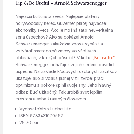
Tip 6: Be Useful – Arnold Schwarzenegger
Najväčší kulturista sveta. Najlepšie platený
hollywoodsky herec. Guvernér piatej najväčšej
ekonomiky sveta. Ako je možná táto neuveriteľná
séria úspechov? Ako sa dokázal Arnold
Schwarzenegger zakaždým znova vynájsť a
vytvárať smerodajné zmeny vo všetkých
oblastiach, v ktorých pôsobil? V knihe
„Be useful“
Schwarzenegger odhaľuje svojich sedem pravidiel
úspechu. Na základe kľúčových osobných zážitkov
ukazuje, ako si vďaka jasnej vízii, tvrdej práci,
optimizmu a pokore splnil svoje sny. Jeho hlavný
odkaz: Buď užitočný. Tak urobíš svet lepším
miestom a seba šťastným človekom.
Vydavateľstvo Lübbe Life
ISBN 9783431070552
25,70 eur