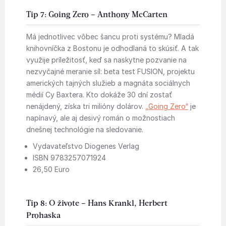
Tip 7: Going Zero – Anthony McCarten
Má jednotlivec vôbec šancu proti systému? Mladá
knihovníčka z Bostonu je odhodlaná to skúsiť. A tak
využije príležitosť, keď sa naskytne pozvanie na
nezvyčajné meranie síl: beta test FUSION, projektu
amerických tajných služieb a magnáta sociálnych
médií Cy Baxtera. Kto dokáže 30 dní zostať
nenájdený, získa tri milióny dolárov.
„Going Zero“
je
napínavý, ale aj desivý román o možnostiach
dnešnej technológie na sledovanie.
Vydavateľstvo Diogenes Verlag
ISBN 9783257071924
26,50 Euro
Tip 8: O živote – Hans Krankl, Herbert
Prohaska