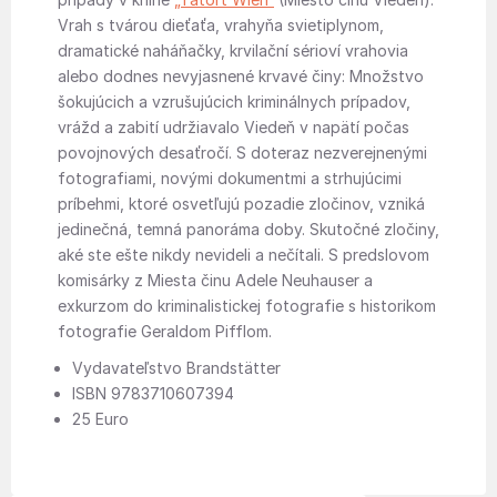
Vrah s tvárou dieťaťa, vrahyňa svietiplynom,
dramatické naháňačky, krvilační sérioví vrahovia
alebo dodnes nevyjasnené krvavé činy: Množstvo
šokujúcich a vzrušujúcich kriminálnych prípadov,
vrážd a zabití udržiavalo Viedeň v napätí počas
povojnových desaťročí. S doteraz nezverejnenými
fotografiami, novými dokumentmi a strhujúcimi
príbehmi, ktoré osvetľujú pozadie zločinov, vzniká
jedinečná, temná panoráma doby. Skutočné zločiny,
aké ste ešte nikdy nevideli a nečítali. S predslovom
komisárky z Miesta činu Adele Neuhauser a
exkurzom do kriminalistickej fotografie s historikom
fotografie Geraldom Pifflom.
Vydavateľstvo Brandstätter
ISBN 9783710607394
25 Euro