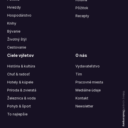
Hviezdy
Pôžitok
Hospodárstvo
Recepty
Knihy
Bývanie
Životný štýl
Cestovanie
Ciele výletov
O nás
História & kultúra
Vydavateľstvo
Chuť & radosť
Tím
Hotely & kúpele
Pracovné miesta
Príroda & zvieratá
Mediálne údaje
Webový vývoj od
Železnica & voda
Kontakt
Pohyb & šport
Newsletter
Cloudcompany
To najlepšie