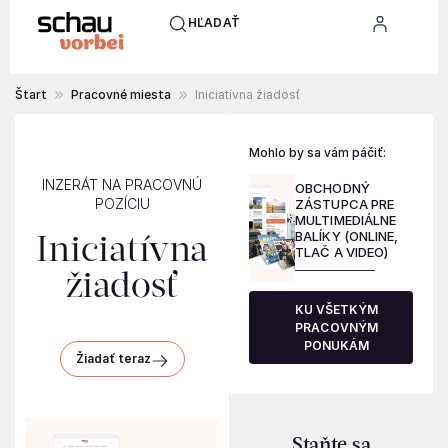
HĽADAŤ
Štart
Pracovné miesta
Iniciatívna žiadosť
Mohlo by sa vám páčiť:
INZERÁT NA PRACOVNÚ
OBCHODNÝ
POZÍCIU
ZÁSTUPCA PRE
MULTIMEDIÁLNE
BALÍKY (ONLINE,
Iniciatívna
TLAČ A VIDEO)
žiadosť
KU VŠETKÝM
PRACOVNÝM
PONUKÁM
Žiadať teraz
Staňte sa