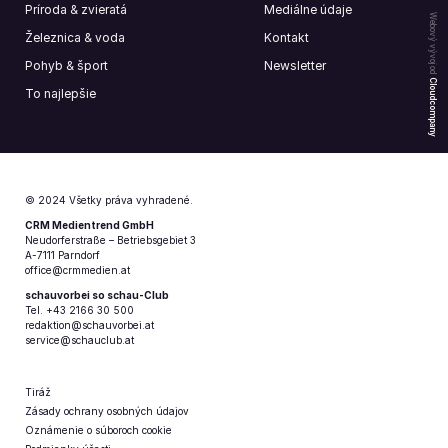
Príroda & zvieratá
Mediálne údaje
Webový vývoj od
Železnica & voda
Kontakt
Pohyb & šport
Newsletter
Cloudcompany
To najlepšie
© 2024 Všetky práva vyhradené.
CRM Medientrend GmbH
Neudorferstraße – Betriebsgebiet 3
A-7111 Parndorf
office@crmmedien.at
schauvorbei so schau-Club
Tel. +43 2166 30 500
redaktion@schauvorbei.at
service@schauclub.at
Tiráž
Zásady ochrany osobných údajov
Oznámenie o súboroch cookie