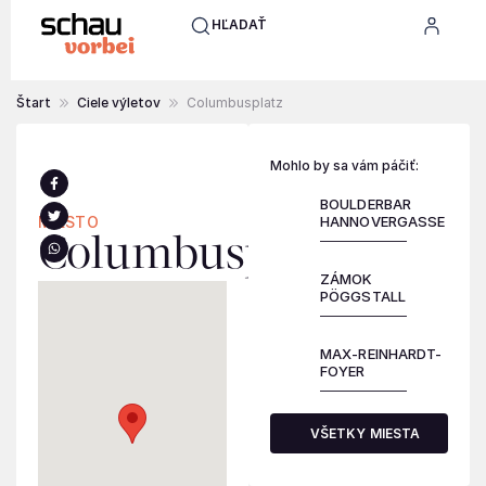
HĽADAŤ
Štart
Ciele výletov
Columbusplatz
Mohlo by sa vám páčiť:
BOULDERBAR
MIESTO
HANNOVERGASSE
Columbusplatz
ZÁMOK
PÖGGSTALL
MAX-REINHARDT-
FOYER
VŠETKY MIESTA