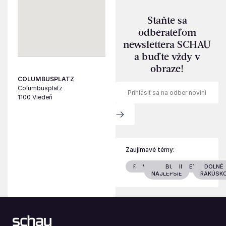
Staňte sa
odberateľom
newslettera SCHAU
a buďte vždy v
obraze!
COLUMBUSPLATZ
Columbusplatz
1100 Viedeň
Zaujímavé témy:
RODINA
VIEDEŇ
TO
BURGENLAND
INTERIÉR
EXTERIÉR
DOLNÉ
NAJLEPŠIE
RAKÚSK