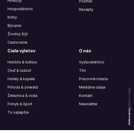
Hviezdy
Pôžitok
Hospodárstvo
Recepty
Knihy
Bývanie
Životný štýl
Cestovanie
Ciele výletov
O nás
História & kultúra
Vydavateľstvo
Chuť & radosť
Tím
Hotely & kúpele
Pracovné miesta
Príroda & zvieratá
Mediálne údaje
Webový vývoj od
Železnica & voda
Kontakt
Pohyb & šport
Newsletter
Cloudcompany
To najlepšie