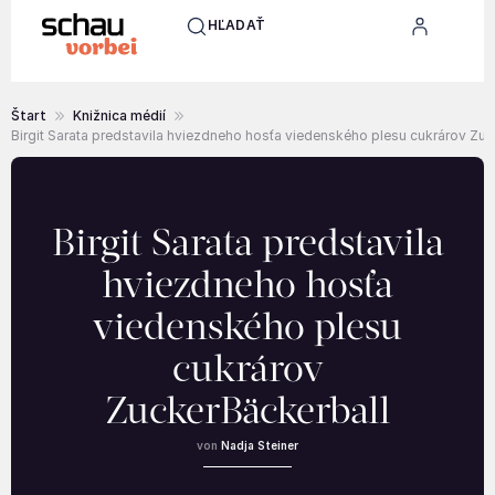
HĽADAŤ
Štart
Knižnica médií
Birgit Sarata predstavila hviezdneho hosťa viedenského plesu cukrárov Zuc
Birgit Sarata predstavila
hviezdneho hosťa
viedenského plesu
cukrárov
ZuckerBäckerball
Nadja Steiner