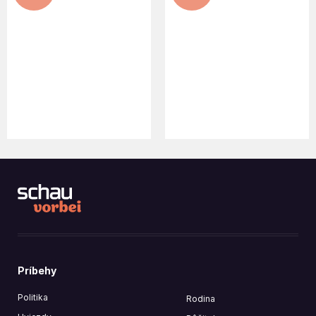
30. CENA ZA INOVÁCIE V
NOVÉ OTVORENIA NA BIO-
CSELLEY MÜHLE
PANSTVE ESTERHAZY
Príbehy
Politika
Rodina