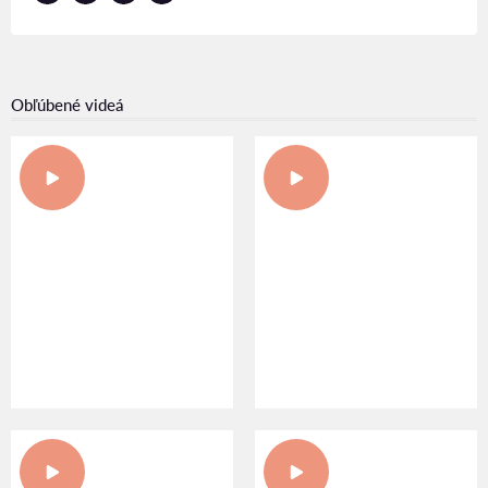
Obľúbené videá
UDRŽATEĽNÉ SPÔSOBY
UDELENIE ČERVENO-
VÝSTAVBY S PROJEKTOM
ZLATÉHO HROZNA V
SINK.CARBON
CSELLEY MÜHLE