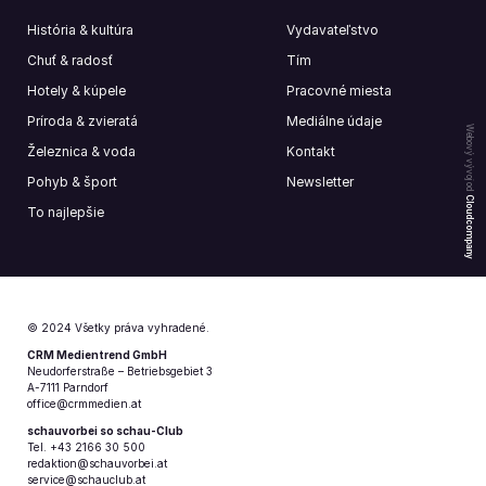
História & kultúra
Vydavateľstvo
Chuť & radosť
Tím
Hotely & kúpele
Pracovné miesta
Príroda & zvieratá
Mediálne údaje
Webový vývoj od
Železnica & voda
Kontakt
Pohyb & šport
Newsletter
Cloudcompany
To najlepšie
© 2024 Všetky práva vyhradené.
CRM Medientrend GmbH
Neudorferstraße – Betriebsgebiet 3
A-7111 Parndorf
office@crmmedien.at
schauvorbei so schau-Club
Tel. +43 2166 30 500
redaktion@schauvorbei.at
service@schauclub.at