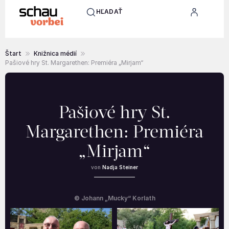
HĽADAŤ
Štart
Knižnica médií
Pašiové hry St. Margarethen: Premiéra „Mirjam“
Pašiové hry St.
Margarethen: Premiéra
„Mirjam“
Nadja Steiner
© Johann „Mucky“ Korlath