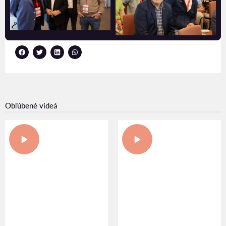
Obľúbené videá
UDRŽATEĽNÉ SPÔSOBY
UDELENIE ČERVENO-
VÝSTAVBY S PROJEKTOM
ZLATÉHO HROZNA V
SINK.CARBON
CSELLEY MÜHLE