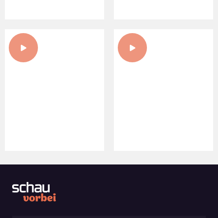
30. CENA ZA INOVÁCIE V
NOVÉ OTVORENIA NA BIO-
CSELLEY MÜHLE
PANSTVE ESTERHAZY