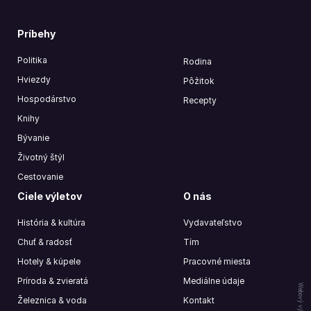
Príbehy
Politika
Rodina
Hviezdy
Pôžitok
Hospodárstvo
Recepty
Knihy
Bývanie
Životný štýl
Cestovanie
Ciele výletov
O nás
História & kultúra
Vydavateľstvo
Chuť & radosť
Tím
Hotely & kúpele
Pracovné miesta
Príroda & zvieratá
Mediálne údaje
Webový vývoj od
Železnica & voda
Kontakt