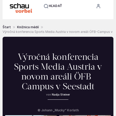
HĽADAŤ
Štart
Knižnica médií
Výročná konferencia Sports Media Austria v novom areáli ÖFB-Campus v S
Výročná konferencia
Sports Media Austria v
novom areáli ÖFB-
Campus v Seestadt
Nadja Steiner
© Johann „Mucky“ Korlath