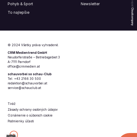
Pohyb & šport
Newsletter
Cloudcompany
To najlepšie
© 2024 Všetky práva vyhradené.
CRM Medientrend GmbH
Neudorferstraße – Betriebsgebiet 3
A-7111 Parndorf
office@crmmedien.at
schauvorbei so schau-Club
Tel. +43 2166 30 500
redaktion@schauvorbei.at
service@schauclub.at
Tiráž
Zásady ochrany osobných údajov
Oznámenie o súboroch cookie
Podmienky účasti