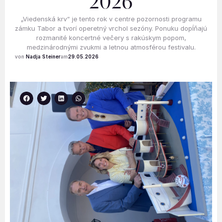
2026
„Viedenská krv“ je tento rok v centre pozornosti programu
zámku Tabor a tvorí operetný vrchol sezóny. Ponuku dopĺňajú
rozmanité koncertné večery s rakúskym popom,
medzinárodnými zvukmi a letnou atmosférou festivalu.
Nadja Steiner
29.05.2026