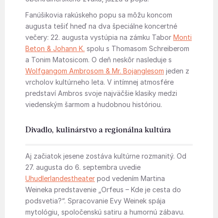
Fanúšikovia rakúskeho popu sa môžu koncom
augusta tešiť hneď na dva špeciálne koncertné
večery: 22. augusta vystúpia na zámku Tabor
Monti
Beton & Johann K.
spolu s Thomasom Schreiberom
a Tonim Matosicom. O deň neskôr nasleduje s
Wolfgangom Ambrosom & Mr. Bojanglesom
jeden z
vrcholov kultúrneho leta. V intímnej atmosfére
predstaví Ambros svoje najväčšie klasiky medzi
viedenským šarmom a hudobnou históriou.
Divadlo, kulinárstvo a regionálna kultúra
Aj začiatok jesene zostáva kultúrne rozmanitý. Od
27. augusta do 6. septembra uvedie
Uhudlerlandestheater
pod vedením Martina
Weineka predstavenie „Orfeus – Kde je cesta do
podsvetia?“. Spracovanie Evy Weinek spája
mytológiu, spoločenskú satiru a humornú zábavu.