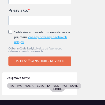
Priezvisko:
Súhlasím so zasielaním newslettera a
prijímam
Zásady ochrany osobných
údajov
.
Odber môžete kedykoľvek zrušiť pomocou
odkazu v našich novinkách.
PRIHLÁSIŤ SA NA ODBER NOVINIEK
Zaujímavé témy:
RODINA
HVIEZDY
HOSPODÁRSTVO
BURGENLAND
KNIHY
SEX &
POLITIKA
NOVÉ
LÁSKA