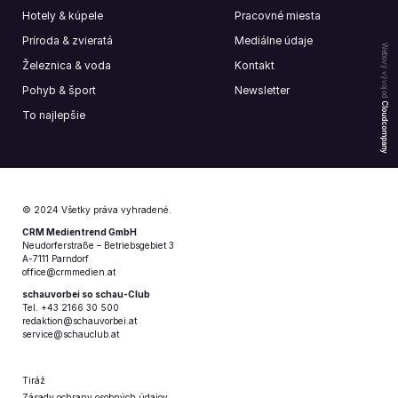
Hotely & kúpele
Pracovné miesta
Príroda & zvieratá
Mediálne údaje
Webový vývoj od
Železnica & voda
Kontakt
Pohyb & šport
Newsletter
Cloudcompany
To najlepšie
© 2024 Všetky práva vyhradené.
CRM Medientrend GmbH
Neudorferstraße – Betriebsgebiet 3
A-7111 Parndorf
office@crmmedien.at
schauvorbei so schau-Club
Tel. +43 2166 30 500
redaktion@schauvorbei.at
service@schauclub.at
Tiráž
Zásady ochrany osobných údajov