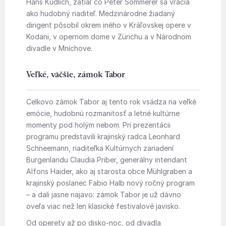
Hans Kudlich, zatiaľ čo Peter Sommerer sa vracia
ako hudobný riaditeľ. Medzinárodne žiadaný
dirigent pôsobil okrem iného v Kráľovskej opere v
Kodani, v opernom dome v Zürichu a v Národnom
divadle v Mníchove.
Veľké, väčšie, zámok Tabor
Celkovo zámok Tabor aj tento rok vsádza na veľké
emócie, hudobnú rozmanitosť a letné kultúrne
momenty pod holým nebom. Pri prezentácii
programu predstavili krajinský radca Leonhard
Schneemann, riaditeľka Kultúrnych zariadení
Burgenlandu Claudia Priber, generálny intendant
Alfons Haider, ako aj starosta obce Mühlgraben a
krajinský poslanec Fabio Halb nový ročný program
– a dali jasne najavo: zámok Tabor je už dávno
oveľa viac než len klasické festivalové javisko.
Od operety až po disko-noc, od divadla