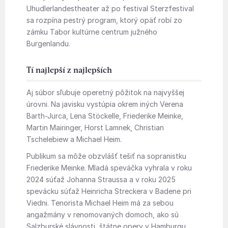
Uhudlerlandestheater až po festival Sterzfestival
sa rozpína pestrý program, ktorý opäť robí zo
zámku Tabor kultúrne centrum južného
Burgenlandu.
Tí najlepší z najlepších
Aj súbor sľubuje operetný pôžitok na najvyššej
úrovni. Na javisku vystúpia okrem iných Verena
Barth-Jurca, Lena Stöckelle, Friederike Meinke,
Martin Mairinger, Horst Lamnek, Christian
Tschelebiew a Michael Heim.
Publikum sa môže obzvlášť tešiť na sopranistku
Friederike Meinke. Mladá speváčka vyhrala v roku
2024 súťaž Johanna Straussa a v roku 2025
spevácku súťaž Heinricha Streckera v Badene pri
Viedni. Tenorista Michael Heim má za sebou
angažmány v renomovaných domoch, ako sú
Salzburské slávnosti, štátne opery v Hamburgu,