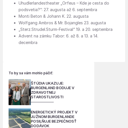
Uhudlerlandestheater „Orfeus – Kde je cesta do
podsvetia?“: 27. augusta až 6. septembra
Monti Beton & Johann K. 22. augusta
Wolfgang Ambros & Mr. Bojangles 23. augusta
„Sterz.Strudel.Sturm-Festival“ 19. a 20. septembra
Advent na zámku Tabor: 6. až 8. a 13. a 14.
decembra
To by sa vám mohlo páčiť:
ŠTÚDIA UKAZUJE:
BURGENLAND BODUJE V
ZDRAVOTNEJ
STAROSTLIVOSTI
ENERGETICKÝ PROJEKT V
JUŽNOM BURGENLANDE
POSILŇUJE BEZPEČNOSŤ
DODÁVOK