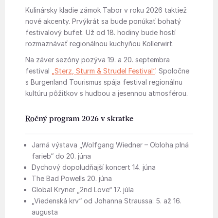
Kulinársky kladie zámok Tabor v roku 2026 taktiež
nové akcenty. Prvýkrát sa bude ponúkať bohatý
festivalový bufet. Už od 18. hodiny bude hostí
rozmaznávať regionálnou kuchyňou Kollerwirt.
Na záver sezóny pozýva 19. a 20. septembra
festival
„Sterz, Sturm & Strudel Festival“
. Spoločne
s Burgenland Tourismus spája festival regionálnu
kultúru pôžitkov s hudbou a jesennou atmosférou.
Ročný program 2026 v skratke
Jarná výstava „Wolfgang Wiedner – Obloha plná
farieb“ do 20. júna
Dychový dopoludňajší koncert 14. júna
The Bad Powells 20. júna
Global Kryner „2nd Love“ 17. júla
„Viedenská krv“ od Johanna Straussa: 5. až 16.
augusta