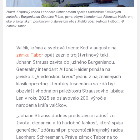
Zľava: Krajinský radca Leonhard Schneemann spolu s riaditeľkou Kultúrnych
zariadení Burgenlandu Claudiou Priber, generálnym intendantom Alfonsom Haiderom,
ako aj krajinským poslancom a starostom obce Mühlgraben Fabiom Halbom. ©
Zámok Tabor
Valčík, krčma a svetová trieda: Keď v auguste na
zámku Tabor
opäť zaznie trojštvrtinový takt,
Johann Strauss zavíta do južného Burgenlandu.
Generálny intendant Alfons Haider prináša na
javisko s „Viedenskou krvou“ jednu z najznámejších
klasík operetnej literatúry. Inscenácia sa zdá byť
obzvlášť vhodná pri príležitosti Straussovho jubilea:
Len v roku 2025 sa oslavovalo 200. výročie
narodenia kráľa valčíkov.
„Johann Strauss dodnes predstavuje radosť zo
života, eleganciu a tú hudobnú ľahkosť, ktorá spája
generácie,“ zdôraznil pri prezentácii krajinský radca
Leonhard Schneemann. Práve zámok Tabor na to