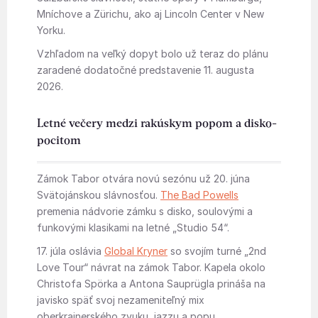
Mníchove a Zürichu, ako aj Lincoln Center v New
Yorku.
Vzhľadom na veľký dopyt bolo už teraz do plánu
zaradené dodatočné predstavenie 11. augusta
2026.
Letné večery medzi rakúskym popom a disko-
pocitom
Zámok Tabor otvára novú sezónu už 20. júna
Svätojánskou slávnosťou.
The Bad Powells
premenia nádvorie zámku s disko, soulovými a
funkovými klasikami na letné „Studio 54“.
17. júla oslávia
Global Kryner
so svojím turné „2nd
Love Tour“ návrat na zámok Tabor. Kapela okolo
Christofa Spörka a Antona Sauprügla prináša na
javisko späť svoj nezameniteľný mix
oberkrainerského zvuku, jazzu a popu.