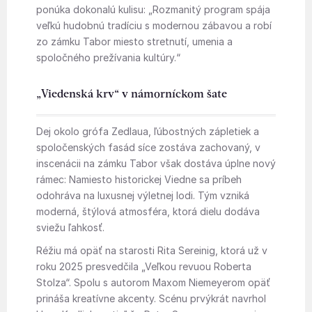
ponúka dokonalú kulisu: „Rozmanitý program spája
veľkú hudobnú tradíciu s modernou zábavou a robí
zo zámku Tabor miesto stretnutí, umenia a
spoločného prežívania kultúry.“
„Viedenská krv“ v námorníckom šate
Dej okolo grófa Zedlaua, ľúbostných zápletiek a
spoločenských fasád síce zostáva zachovaný, v
inscenácii na zámku Tabor však dostáva úplne nový
rámec: Namiesto historickej Viedne sa príbeh
odohráva na luxusnej výletnej lodi. Tým vzniká
moderná, štýlová atmosféra, ktorá dielu dodáva
sviežu ľahkosť.
Réžiu má opäť na starosti Rita Sereinig, ktorá už v
roku 2025 presvedčila „Veľkou revuou Roberta
Stolza“. Spolu s autorom Maxom Niemeyerom opäť
prináša kreatívne akcenty. Scénu prvýkrát navrhol