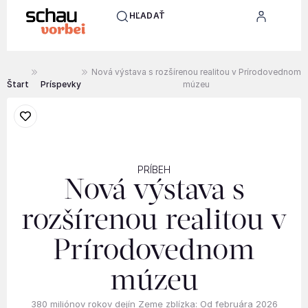
HĽADAŤ
Nová výstava s rozšírenou realitou v Prírodovednom
Štart
Príspevky
múzeu
PRÍBEH
Nová výstava s
rozšírenou realitou v
Prírodovednom
múzeu
380 miliónov rokov dejín Zeme zblízka: Od februára 2026