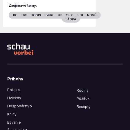
Zaujímavé témy:
RODINA
HVIEZDY
HOSPODÁRSTVO
BURGENLAND
KNIHY
SEX &
POLITIKA
NOVÉ
LÁSKA
Príbehy
Politika
Rodina
Hviezdy
Pôžitok
Hospodárstvo
Recepty
Knihy
Bývanie