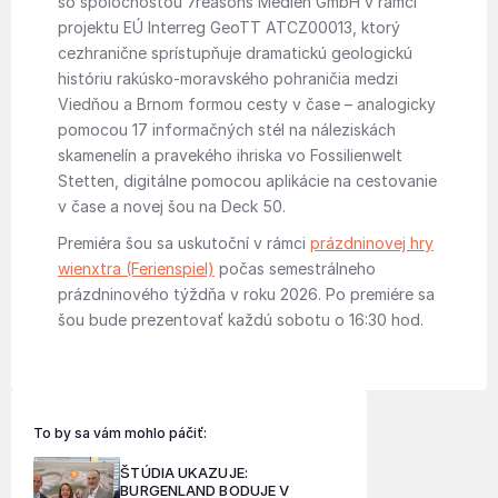
so spoločnosťou 7reasons Medien GmbH v rámci
projektu EÚ Interreg GeoTT ATCZ00013, ktorý
cezhranične sprístupňuje dramatickú geologickú
históriu rakúsko-moravského pohraničia medzi
Viedňou a Brnom formou cesty v čase – analogicky
pomocou 17 informačných stél na náleziskách
skamenelín a pravekého ihriska vo Fossilienwelt
Stetten, digitálne pomocou aplikácie na cestovanie
v čase a novej šou na Deck 50.
Premiéra šou sa uskutoční v rámci
prázdninovej hry
wienxtra (Ferienspiel)
počas semestrálneho
prázdninového týždňa v roku 2026. Po premiére sa
šou bude prezentovať každú sobotu o 16:30 hod.
To by sa vám mohlo páčiť:
ŠTÚDIA UKAZUJE:
BURGENLAND BODUJE V