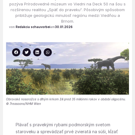
pozýva Prírodovedné múzeum vo Viedni na Deck 50 na šou s
rozšírenou realitou „Späť do praveku“. Pôsobivým spôsobom
približuje geologickú minulosť regiónu medzi Viedňou a
Brnom.
Redakcia schauvorbei
30.01.2026
Obrovské nosorožce s dlhým krkom žili pred 35 miliónmi rokov v období oligocénu.
© 7reasoons/NHM Wien
Plávať s pravekými rybami podmorským svetom
staroveku a sprevádzať prvé zvieratá na súši, kĺzať