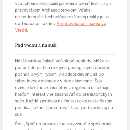
vzduchom s lietajúcimi jaštermi a behať lesmi jury s
pravevtákom Archaeopteryxom: Vďaka
najmodernejšej technológii rozšírenej reality je to
od februára možné v
Prírodovednom múzeu vo
Viedni
.
Pod vodou a na súši
Návštevníkov čakajú veľkolepé pohľady: Môžu sa
ponoriť do piatich rôznych geologických období,
počnúc prvými rybami v období devónu až po
tábor lovcov mamutov v dobe kamennej. Šou
oživuje lokálne skameneliny z regiónu a umožňuje
hosťom interaktívne zasahovať do prehistorických
scén. Každá zastávka na fantastickej ceste časom
ponúka možnosť pozorovať život pod vodou aj na
súši.
Šou „Späť do praveku“ bola vyvinutá v spolupráci