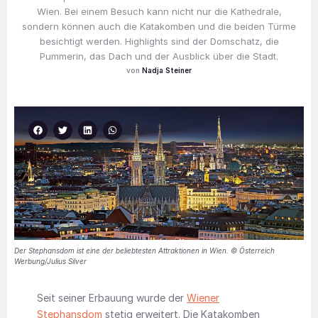
Wien. Bei einem Besuch kann nicht nur die Kathedrale,
sondern können auch die Katakomben und die beiden Türme
besichtigt werden. Highlights sind der Domschatz, die
Pummerin, das Dach und der Ausblick über die Stadt.
Nadja Steiner
Der Stephansdom ist eine der beliebtesten Attraktionen in Wien. © Österreich
Werbung/Julius Silver
Seit seiner Erbauung wurde der
Wiener
Stephansdom
stetig erweitert. Die Katakomben