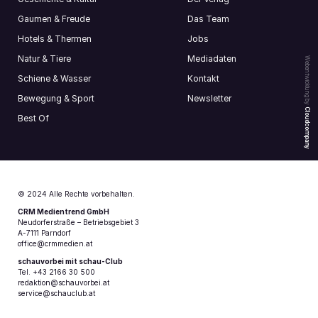
Gaumen & Freude
Das Team
Hotels & Thermen
Jobs
Natur & Tiere
Mediadaten
Webentwicklung by
Schiene & Wasser
Kontakt
Bewegung & Sport
Newsletter
Cloudcompany
Best Of
© 2024 Alle Rechte vorbehalten.
CRM Medientrend GmbH
Neudorferstraße – Betriebsgebiet 3
A-7111 Parndorf
office@crmmedien.at
schauvorbei mit schau-Club
Tel. +43 2166 30 500
redaktion@schauvorbei.at
service@schauclub.at