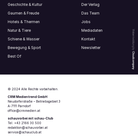
Geschichte & Kultur
Der Verlag
Gaumen & Freude
Das Team
Hotels & Thermen
Jobs
Natur & Tiere
Mediadaten
Webentwicklung by
Schiene & Wasser
Kontakt
Bewegung & Sport
Newsletter
Cloudcompany
Best Of
© 2024 Alle Rechte vorbehalten.
CRM Medientrend GmbH
Neudorferstraße – Betriebsgebiet 3
A-7111 Parndorf
office@crmmedien.at
schauvorbei mit schau-Club
Tel. +43 2166 30 500
redaktion@schauvorbei.at
service@schauclub.at