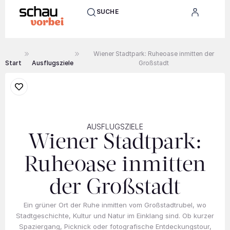
SUCHE
Wiener Stadtpark: Ruheoase inmitten der
Start
Ausflugsziele
Großstadt
AUSFLUGSZIELE
Wiener Stadtpark:
Ruheoase inmitten
der Großstadt
Ein grüner Ort der Ruhe inmitten vom Großstadtrubel, wo
Stadtgeschichte, Kultur und Natur im Einklang sind. Ob kurzer
Spaziergang, Picknick oder fotografische Entdeckungstour,