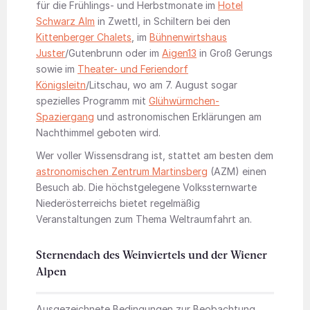
für die Frühlings- und Herbstmonate im
Hotel
Schwarz Alm
in Zwettl, in Schiltern bei den
Kittenberger Chalets
, im
Bühnenwirtshaus
Juster
/Gutenbrunn oder im
Aigen13
in Groß Gerungs
sowie im
Theater- und Feriendorf
Königsleitn
/Litschau, wo am 7. August sogar
spezielles Programm mit
Glühwürmchen-
Spaziergang
und astronomischen Erklärungen am
Nachthimmel geboten wird.
Wer voller Wissensdrang ist, stattet am besten dem
astronomischen Zentrum Martinsberg
(AZM) einen
Besuch ab. Die höchstgelegene Volkssternwarte
Niederösterreichs bietet regelmäßig
Veranstaltungen zum Thema Weltraumfahrt an.
Sternendach des Weinviertels und der Wiener
Alpen
Ausgezeichnete Bedingungen zur Beobachtung