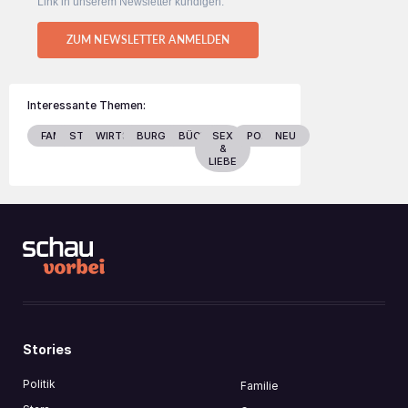
Link in unserem Newsletter kündigen.
ZUM NEWSLETTER ANMELDEN
Interessante Themen:
FAMILIE
STARS
WIRTSCHAFT
BURGENLAND
BÜCHER
SEX
POLITIK
NEU
&
LIEBE
Stories
Politik
Familie