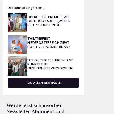
Das könnte dir gefallen:
OPERETTEN-PREMIERE AUF
SCHLOSS TABOR: „WIENER
BLUT“ STICHT IN SEE
THEATERFEST
NIEDERÖSTERREICH ZIEHT
POSITIVE HALBZEITBILANZ
STUDIE ZEIGT: BURGENLAND
PUNKTET BEI
GESUNDHEITSVERSORGUNG
ZU ALLEN BEITRÄGEN
Werde jetzt schauvorbei-
Newsletter Abonnent und