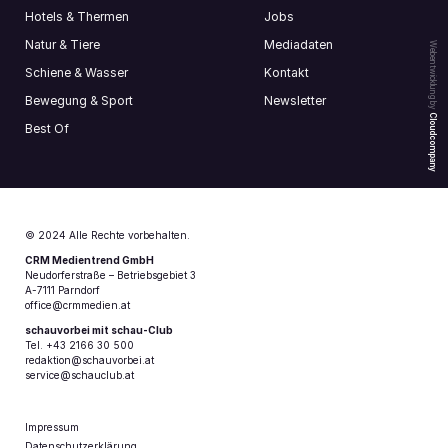
Hotels & Thermen
Jobs
Natur & Tiere
Mediadaten
Webentwicklung by
Schiene & Wasser
Kontakt
Bewegung & Sport
Newsletter
Cloudcompany
Best Of
© 2024 Alle Rechte vorbehalten.
CRM Medientrend GmbH
Neudorferstraße – Betriebsgebiet 3
A-7111 Parndorf
office@crmmedien.at
schauvorbei mit schau-Club
Tel. +43 2166 30 500
redaktion@schauvorbei.at
service@schauclub.at
Impressum
Datenschutzerklärung